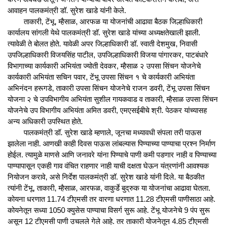
आवाहन पालकमंत्री डॉ. सुरेश खाडे यांनी केले.
ताकारी, टेंभू, म्हैसाळ, आरफळ या योजनांची आढावा बैठक जिल्हाधिकारी
कार्यालय सांगली येथे पालकमंत्री डॉ. सुरेश खाडे यांच्या अध्यक्षतेखाली झाली.
त्यावेळी ते बोलत होते. यावेळी अपर जिल्हाधिकारी डॉ. स्वाती देशमुख, निवासी
उपजिल्हाधिकारी विजयसिंह पाटील, उपजिल्हाधिकारी विजया पांगारकर, पाटबंधारे
विभागाच्या कार्यकारी अभियंता ज्योती देवकर, म्हैसाळ २ उपसा सिंचन योजनेचे
कार्यकारी अभियंता सचिन पवार, टेंभू उपसा सिंचन १ चे कार्यकारी अभियंता
अभिनंदन हरूगडे, ताकारी उपसा सिंचन योजनेचे राजन डवरी, टेंभू उपसा सिंचन
योजना २ चे उपविभागीय अभियंता सुशील गायकवाड व ताकारी, म्हैसाळ उपसा सिंचन
योजनेचे उप विभागीय अभियंता अमित डवरी, एमएसईबीचे श्री. पेठकर यांच्यासह
अन्य अधिकारी उपस्थित होते.
पालकमंत्री डॉ. सुरेश खाडे म्हणाले, जूनचा मध्यावधी संपला तरी पाऊस
झालेला नाही. आणखी काही दिवस पाऊस लांबल्यास पिण्याच्या पाण्याचा प्रश्न निर्माण
होईल. त्यामुळे माणसे आणि जनावरे यांना पिण्याचे पाणी कमी पडणार नाही व पिण्याच्या
पाण्यापासून एकही गाव वंचित राहणार नाही याची दक्षता घेऊन यंत्रणांनी आवश्यक
नियोजन करावे, असे निर्देश पालकमंत्री डॉ. सुरेश खाडे यांनी दिले. या बैठकीत
त्यांनी टेंभू, ताकारी, म्हैसाळ, आरफळ, वाकुर्डे बुद्रुक या योजनांचा आढावा घेतला.
कोयना धरणात 11.74 टीएमसी तर वारणा धरणात 11.28 टीएमसी पाणीसाठा आहे.
कोयनेतून सध्या 1050 क्युसेस पाण्याचा विसर्ग सुरू आहे. टेंभू योजनेचे 9 पंप सुरू
असून 12 टीएमसी पाणी उचलले गेले आहे. तर ताकारी योजनेतून 4.85 टीएमसी