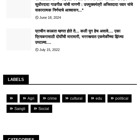
सुधीरदादा गाडगीळ यांची मागणी : उपमुख्यमंत्री अजितदादा पवार यांचे
सकारात्मक निर्णयाचे आश्वासन...*
June 18, 2024
प्राचीन काळात म्हणत होते ते... कली युग हेच असावे.... एका
प्रियकरासाठी दोघींची मारामारी, भररस्त्यात एकमेकींच्या झिंज्या
उपटल्या....
July 15, 2022
LABELS
Agri
crime
cultural
edu
political
Sangli
Social
CATEGORIES