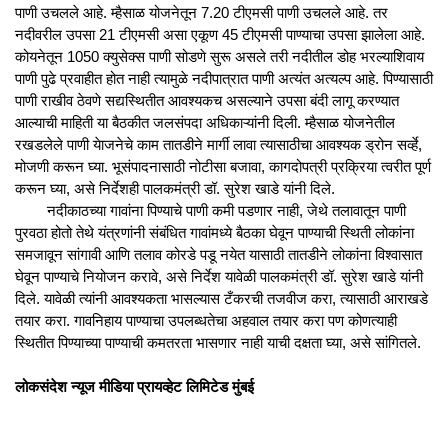
पाणी उचलले आहे. म्हैसाळ योजनेतून 7.20 टीएमसी पाणी उचलले आहे. तर
नदीवरील उपसा 21 टीएमसी असा एकूण 45 टीएमसी पाण्याचा उपसा झालेला आहे.
कोयनेतून 1050 क्युसेक्स पाणी सोडणे सुरू असले तरी नदीतील डोह भरल्याशिवाय
पाणी पुढे प्रवाहीत होत नाही त्यामुळे नदीपात्रात पाणी अत्यंत अत्यल्प आहे. पिण्यासाठी
पाणी राखीव ठेवणे सद्यस्थितीत आवश्यकच असल्याने उपसा बंदी लागू करण्यात
आल्याची माहिती या बैठकीत जलसंपदा अधिकाऱ्यांनी दिली. म्हैसाळ योजनेतील
रखडलेले पाणी येाजनेचे काम तातडीने मार्गी लावा त्यासाठीचा आवश्यक ड्रोन सर्व्हे,
मोजणी करून घ्या. भूसंपादनासाठी नोटीसा बजावा, कागदोपत्री प्रक्रिया त्वरीत पूर्ण
करून घ्या, असे निर्देशही पालकमंत्री डॉ. सुरेश खाडे यांनी दिले.
नदीकाठच्या गावांना पिण्याचे पाणी कमी पडणार नाही, जेथे तलावातून पाणी
पुरवठा होतो तेथे यंत्रणांनी संबंधित गावांमध्ये बैठका घेवून पाण्याची स्थिती लोकांना
समजावून सांगावी आणि तलाव कोरडे पडू नयेत यासाठी तातडीने लोकांना विश्वासात
घेवून पाण्याचे नियोजन करावे, असे निर्देश यावेळी पालकमंत्री डॉ. सुरेश खाडे यांनी
दिले. यावेळी त्यांनी आवश्यकता भासल्यास टँकरची तजवीज करा, त्यासाठी आराखडे
तयार करा. गावनिहाय पाण्याचा उपलब्धतेचा अहवाल तयार करा पण कोणत्याही
स्थितीत पिण्याच्या पाण्याची कमतरता भासणार नाही याची दक्षता घ्या, असे सांगितले.
लोकसंदेश न्यूज मीडिया प्रायव्हेट लिमिटेड मुंबई