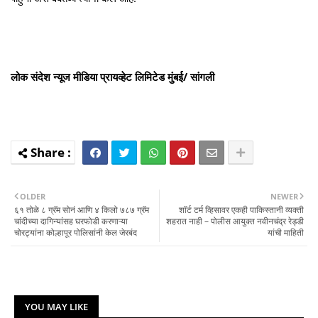
लोक संदेश न्यूज मीडिया प्रायव्हेट लिमिटेड मुंबई/ सांगली
OLDER
NEWER
६१ तोळे ८ ग्रॅम सोनं आणि ४ किलो ७८७ ग्रॅम
शॉर्ट टर्म व्हिसावर एकही पाकिस्तानी व्यक्ती
चांदीच्या दागिन्यांसह घरफोडी करणाऱ्या
शहरात नाही – पोलीस आयुक्त नवीनचंद्र रेड्डी
चोरट्यांना कोल्हापूर पोलिसांनी केल जेरबंद
यांची माहिती
YOU MAY LIKE