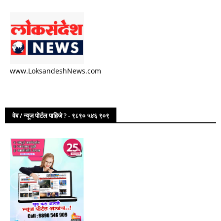
www.LoksandeshNews.com
वेब / न्यूज पोर्टल पाहिजे ? - ९८९० ५४६ ९०९