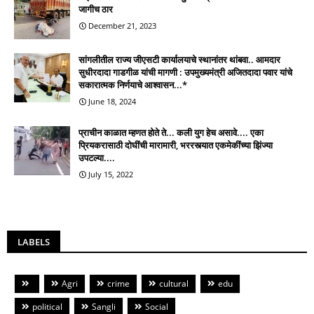
जागीच ठार
December 21, 2023
सांगलीतील राज्य जीएसटी कार्यालयाचे स्थानांतर थांबवा.. आमदार
सुधीरदादा गाडगीळ यांची मागणी : उपमुख्यमंत्री अजितदादा पवार यांचे
सकारात्मक निर्णयाचे आश्वासन...*
June 18, 2024
प्राचीन काळात म्हणत होते ते... कली युग हेच असावे.... एका
प्रियकरासाठी दोघींची मारामारी, भररस्त्यात एकमेकींच्या झिंज्या
उपटल्या....
July 15, 2022
LABELS
Agri
crime
cultural
edu
political
Sangli
Social