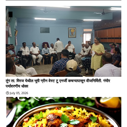
तुंग ता. मिरज येथील भूमी ग्रीन वेस्ट टू एनर्जी कचऱ्यापासून वीजनिर्मिती. गंभीर
पर्यावरणीय धोका
July 05, 2026