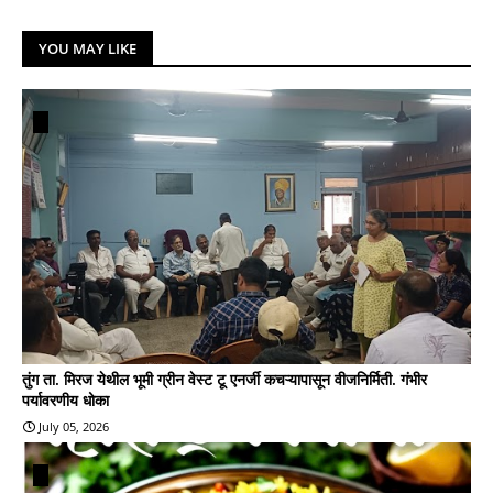
YOU MAY LIKE
तुंग ता. मिरज येथील भूमी ग्रीन वेस्ट टू एनर्जी कचऱ्यापासून वीजनिर्मिती. गंभीर
पर्यावरणीय धोका
July 05, 2026