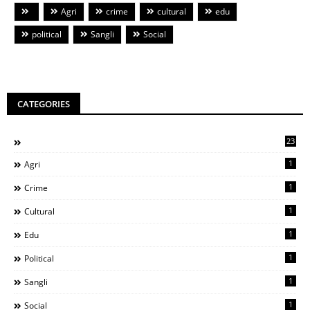
Agri
crime
cultural
edu
political
Sangli
Social
CATEGORIES
23
1
Agri
1
Crime
1
Cultural
1
Edu
1
Political
1
Sangli
1
Social