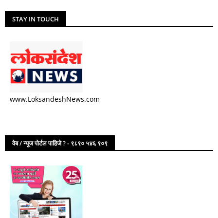
STAY IN TOUCH
www.LoksandeshNews.com
वेब / न्यूज पोर्टल पाहिजे ? - ९८९० ५४६ ९०९