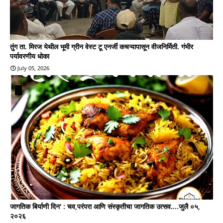
तुंग ता. मिरज येथील भूमी ग्रीन वेस्ट टू एनर्जी कचऱ्यापासून वीजनिर्मिती. गंभीर
पर्यावरणीय धोका
July 05, 2026
जागतिक बिर्याणी दिन' : चव,परंपरा आणि संस्कृतीचा जागतिक उत्सव....जुलै ०५,
२०२६