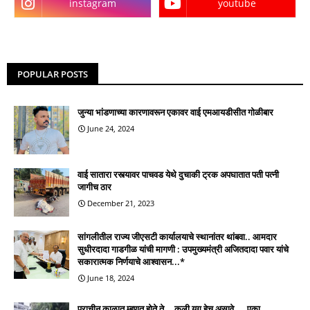
instagram
youtube
POPULAR POSTS
जुन्या भांडणाच्या कारणावरून एकावर वाई एमआयडीसीत गोळीबार
June 24, 2024
वाई सातारा रस्त्यावर पाचवड येथे दुचाकी ट्रक अपघातात पती पत्नी
जागीच ठार
December 21, 2023
सांगलीतील राज्य जीएसटी कार्यालयाचे स्थानांतर थांबवा.. आमदार
सुधीरदादा गाडगीळ यांची मागणी : उपमुख्यमंत्री अजितदादा पवार यांचे
सकारात्मक निर्णयाचे आश्वासन...*
June 18, 2024
प्राचीन काळात म्हणत होते ते... कली युग हेच असावे.... एका