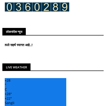
लोकसंदेश न्यूज
र्ष स्वागत आहे..!
LIVE WEATHER
+
28
°
C
+
28°
+
22°
Sangli