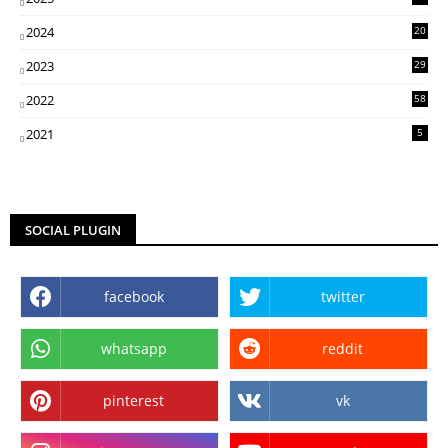
07
2024
20
5
2023
29
3
2022
58
2
2021
5
SOCIAL PLUGIN
facebook
twitter
whatsapp
reddit
pinterest
vk