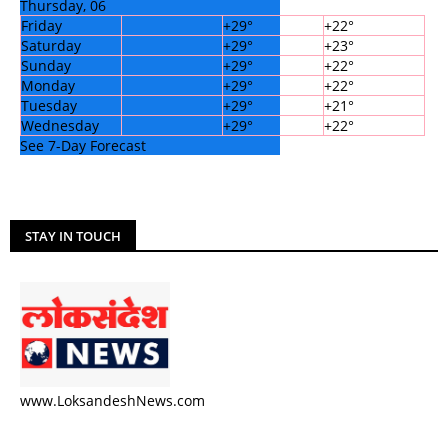
Thursday, 06
Friday
+
29°
+
22°
Saturday
+
29°
+
23°
Sunday
+
29°
+
22°
Monday
+
29°
+
22°
Tuesday
+
29°
+
21°
Wednesday
+
29°
+
22°
See 7-Day Forecast
STAY IN TOUCH
www.LoksandeshNews.com