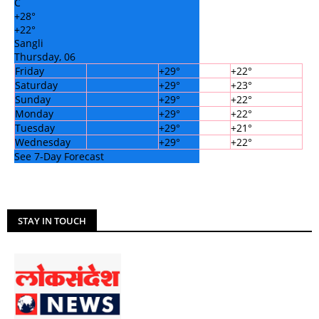
C
+
28°
+
22°
Sangli
Thursday, 06
Friday
+
29°
+
22°
Saturday
+
29°
+
23°
Sunday
+
29°
+
22°
Monday
+
29°
+
22°
Tuesday
+
29°
+
21°
Wednesday
+
29°
+
22°
See 7-Day Forecast
STAY IN TOUCH