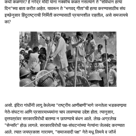
कधी कळणार? हे नरेंद्र मोदी यांना नक्कीच कळत नसल्याने ते "संविधान हत्या
दिन"च्या बाता करीत आहेत. यावरून ते "भगवद् गीता"ची हत्या करण्यासाठीच संघ
इच्छेनुसार हिंदुराष्ट्राची निर्मिती करण्यासाठी प्रयत्नशील राहतील, असे समजायचे
का?
असो. इंदिरा गांधींनी लागू केलेल्या "राष्ट्रीय आणीबाणी"मागे जनतेला भडकवणार्‍या
नेते-संघटना आणि प्रसारमाध्यमांना चाप लावण्याचा उद्देश होता. त्यानुसार,
वृत्तपत्रांवर सरकारविरोधी बातम्या न छापण्याचे बंधन आले. लेख-अग्रलेख
"सेन्सॉर" होऊ लागले. सरकारविरोधी पक्ष-संघटनांच्या नेत्यांना जेलबंद करण्यात
आले. त्यात जयप्रकाश नारायण, "समाजवादी पक्ष" नेते मधू लिमये व जॉर्ज