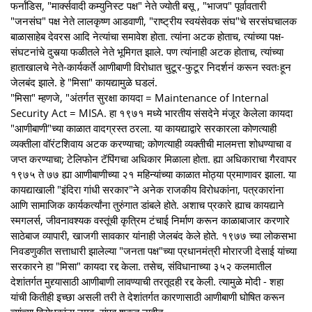
फर्नांडिस, "मार्क्सवादी कम्युनिस्ट पक्ष" नेते ज्योती बसू , "भाजप" पूर्वावतारी
"जनसंघ" पक्ष नेते लालकृष्ण आडवाणी, "राष्ट्रीय स्वयंसेवक संघ"चे सरसंघचालक
बाळासाहेब देवरस आदि नेत्यांचा समावेश होता. त्यांना अटक होताच, त्यांच्या पक्ष-
संघटनांचे दुसर्‍या फळीतले नेते भूमिगत झाले. पण त्यांनाही अटक होताच, त्यांच्या
हाताखालचे नेते-कार्यकर्ते आणीबाणी विरोधात चुटूर-फुटूर निदर्शनं करून स्वतःहून
जेलबंद झाले. हे "मिसा" कायद्यामुळे घडलं.
"मिसा" म्हणजे, "अंतर्गत सुरक्षा कायदा = Maintenance of Internal
Security Act = MISA. हा १९७१ मध्ये भारतीय संसदेने मंजूर केलेला कायदा
"आणीबाणी"च्या काळात वादग्रस्त ठरला. या कायद्याद्वारे सरकारला कोणत्याही
व्यक्तीला वॉरंटशिवाय अटक करण्याचा; कोणत्याही व्यक्तीची मालमत्ता शोधण्याचा व
जप्त करण्याचा; टेलिफोन टॅपिंगचा अधिकार मिळाला होता. ह्या अधिकाराचा गैरवापर
१९७५ ते ७७ ह्या आणीबाणीच्या २१ महिन्यांच्या काळात मोठ्या प्रमाणावर झाला. या
कायद्याखाली "इंदिरा गांधी सरकार"ने अनेक राजकीय विरोधकांना, पत्रकारांना
आणि सामाजिक कार्यकर्त्यांना तुरुंगात डांबले होते. अशाच प्रकारे ह्याच कायद्याने
स्मगलर्स, जीवनावश्यक वस्तूंची कृत्रिम टंचाई निर्माण करून काळाबाजार करणारे
साठेबाज व्यापारी, खाजगी सावकार यांनाही जेलबंद केले होते. १९७७ च्या लोकसभा
निवडणुकीत सत्ताधारी झालेल्या "जनता पक्ष"च्या प्रधानमंत्री मोरारजी देसाई यांच्या
सरकारने हा "मिसा" कायदा रद्द केला. तसेच, संविधानाच्या ३५२ कलमातील
देशांतर्गत मुद्द्यासाठी आणीबाणी लावण्याची तरतूदही रद्द केली. त्यामुळे मोदी - शहा
यांची कितीही इच्छा असली तरी ते देशांतर्गत कारणासाठी आणीबाणी घोषित करून
त्यांच्या विरोधकांना नमवू, संपवू शकत नाहीत.