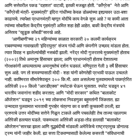
आणि सत्तेवरील पकड "दहशत" वाटावी, इतकी मजबूत होती. "कॉंग्रेस" नेते आणि
"कॉंग्रेसी मंत्री- मुख्यमंत्री" इंदिरा गांधींच्या केवळ डोळ्यांच्या इशार्‍यावर उठा-बशा
काढायचे. त्यापेक्षा प्रधानमंत्री म्हणून मोदींचे काय वेगळे सुरू आहे ? या कामी आता
त्यांच्या सोबतीला केंद्रीय गृहमंत्री अमित शहा हेही आहेत. बाकी केंद्रीय मंत्र्यांचे
अस्तित्व "खुडूक कोंबडी"सारखे आहे.
‘आणीबाणी’च्या २१ महिन्यांच्या काळात सरकारी २० कलमी कार्यक्रम
राबवण्याच्या नावाखाली ‘इंदिरापुत्र’ संजय गांधी आणि कंपनीने उच्छाद मांडला होता.
त्यात विवाह न झालेल्यांचीही नसबंदी झाली. नरेंद्र मोदी गुजरातचे मुख्यमंत्री होताच
(२००२) तिथे अमानुष हिंसाचार झाला; आणि प्रधानमंत्री होताच देशातल्या
गोरक्षकांनी आपल्यातल्या अमानुषतेचं दर्शन घडवलं. मणिपुरात गेली ३ वर्षे हिंसाचार
सुरू आहे. पण तो शमवण्यासाठी मोदी - शहा यांनी कोणतेही प्रभावी पाऊल उचलले
नाही. काश्मिरात सीमारेषेपासून २०० कि.मी. आत असलेल्या पुलवामामध्ये पाकप्रेरित
अतिरेकी २०० किलो "आरडीएक्स" स्फोटकं घेऊन घुसतात. स्फोट घडवून ४१
भारतीय जवानांना शहीद करतात; आणि "मोदी सरकार" कथित "बालाकोट
ऑपरेशन" घडवून २०१९ च्या लोकसभा निवडणुका बहुमतांनी जिंकतात. ह्या
उन्मादात पुलवामात भारताची गुप्तहेर यंत्रणा का व कशी कुचकामी ठरली, ह्या
प्रश्नाचे उत्तर मोदींच्या सत्तेने गिळून टाकले आणि पचवलेही! तेच ताज्या पहलगाम
अतिरेकी हल्ल्यात घडले. पाकमधला अतिरेकी अड्डा-तोड हल्लाही "बालाकोट
ऑपरेशन"सारखा झाला आणि युद्धबंदीची मांडवली अमेरिकेचे राष्ट्रप्रमुख डोनाल्ड
ट्रम्प यांनी जाहीर केली. ह्या सत्ता टिकवण्यासाठी केलेल्या कसरती "संविधानाची