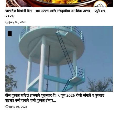
जागतिक बिर्याणी दिन' : चव,परंपरा आणि संस्कृतीचा जागतिक उत्सव....जुलै ०५,
२०२६
July 05, 2026
वीज पुरवठा खंडित झाल्याने शुक्रवार दि. ५ जून 2026 रोजी सांगली व कुपवाड
शहरात कमी दाबाने पाणी पुरवठा होणार...
June 05, 2026