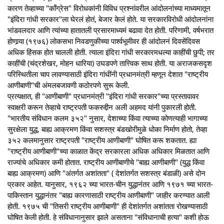
कारण तेव्हाच्या "कॉंग्रेस" विरोधकांनी विविध प्रश्नांवरील आंदोलनांच्या माध्यमातून
"इंदिरा गांधी सरकार"ला घेरलं होतं, बेजार केलं होते. या सरकारविरोधी आंदोलनांना
भांडवलदार आणि त्यांच्या हातातली प्रसारमाध्यमं बढावा देत होती. परिणामी, वर्षभरात
होणार्‍या (१९७६) लोकसभा निवडणुकीच्या पार्श्वभूमीवर ही आंदोलनं दिवसेंदिवस
अधिक हिंसक होत चालली होती. त्याला इंदिरा गांधी सरकारमधल्या काहींची छुपी; तर
काहींची (चंद्रशेखर, मोहन धारिया) उघडपणे तात्त्विक साथ होती. या अराजकसदृश
परिस्थितीला चाप लावण्यासाठी इंदिरा गांधींनी प्रधानमंत्री म्हणून देशात "राष्ट्रीय
आणीबाणी"ची अंमलबजावणी कठोरपणे सुरू केली.
प्रत्यक्षात, ही "आणीबाणी" प्रधानमंत्री "इंदिरा गांधी सरकार"च्या प्रस्तावावर
स्वाक्षरी करून तेव्हाचे राष्ट्रपती फकरुद्दीन अली अहमद यांनी पुकारली होती.
"भारतीय संविधान कलम ३५२" नुसार, देशाच्या किंवा त्याच्या कोणत्याही भागाच्या
सुरक्षेला युद्ध, बाह्य आक्रमण किंवा सशस्त्र बंडखोरीमुळे धोका निर्माण होतो, तेव्हा
३५२ कलमानुसार राष्ट्रपती "राष्ट्रीय आणीबाणी" घोषित करू शकतात. ह्या
"राष्ट्रीय आणीबाणी"च्या काळात केंद्र सरकारला अधिक अधिकार मिळतात आणि
राज्यांचे अधिकार कमी होतात. राष्ट्रीय आणीबाणीचे "बाह्य आणीबाणी" (युद्ध किंवा
बाह्य आक्रमण) आणि "अंतर्गत अशांतता" ( देशांतर्गत सशस्त्र बंडाळी) असे दोन
प्रकार आहेत. यानुसार, १९६२ च्या भारत-चीन युद्धानंतर आणि १९७१ च्या भारत-
पाकिस्तान युद्धानंतर "बाह्य कारणासाठी राष्ट्रीय आणीबाणी" जाहीर करण्यात आली
होती. १९७५ ची "तिसरी राष्ट्रीय आणीबाणी" ही देशांतर्गत अशांतता रोखण्यासाठी
घोषित केली होती. हे संविधानानुसार झाले असताना "संविधानाची हत्या" कशी होऊ