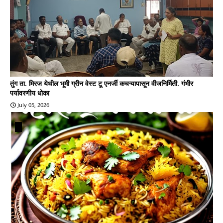
तुंग ता. मिरज येथील भूमी ग्रीन वेस्ट टू एनर्जी कचऱ्यापासून वीजनिर्मिती. गंभीर
पर्यावरणीय धोका
July 05, 2026