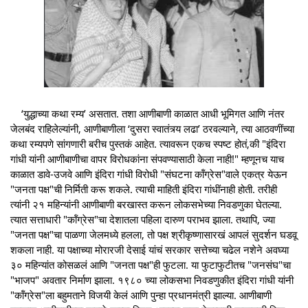
‘युद्धाच्या कथा रम्य’ असतात. तशा आणीबाणी काळात आधी भूमिगत आणि नंतर
जेलबंद राहिलेल्यांनी, आणीबाणीला ‘दुसरा स्वातंत्र्य लढा’ ठरवल्याने, त्या आठवणींच्या
कथा रम्यपणे सांगणारी बरीच पुस्तकं आहेत. त्यावरून एकच स्पष्ट होतं,की "इंदिरा
गांधी यांनी आणीबाणीचा वापर विरोधकांना संपवण्यासाठी केला नाही!" म्हणूनच याच
काळात डावे-उजवे आणि इंदिरा गांधी विरोधी "संघटना कॉंग्रेस"वाले एकत्र येऊन
"जनता पक्ष"ची निर्मिती करू शकले. त्याची माहिती इंदिरा गांधींनाही होती. तरीही
त्यांनी २१ महिन्यांनी आणीबाणी बरखास्त करून लोकसभेच्या निवडणुका घेतल्या.
त्यात सत्ताधारी "कॉंग्रेस"चा देशातला पहिला दारुण पराभव झाला. तथापि, ज्या
"जनता पक्ष"चा पाळणा जेलमध्ये हलला, तो पक्ष श्रीकृष्णासारखं आपलं सुदर्शन घडवू
शकला नाही. या पक्षाच्या मोरारजी देसाई यांचं सरकार सत्तेच्या चढेल नशेने अवघ्या
३० महिन्यांत कोसळलं आणि "जनता पक्ष"ही फुटला. या फुटाफुटीतच "जनसंघ"चा
"भाजप" अवतार निर्माण झाला. १९८० च्या लोकसभा निवडणुकीत इंदिरा गांधी यांनी
"कॉंग्रेस"ला बहुमताने विजयी केलं आणि पुन्हा प्रधानमंत्री झाल्या. आणीबाणी