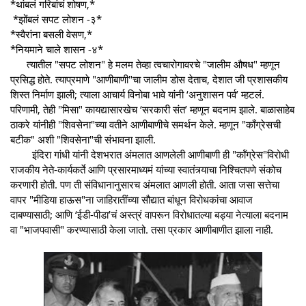
*थांबलं गरिबांचं शोषण,*
*झोंबलं सपट लोशन -३*
*स्वैरांना बसली वेसण,*
*नियमाने चाले शासन -४*
त्यातील "सपट लोशन" हे मलम तेव्हा त्वचारोगावरचे "जालीम औषध" म्हणून
प्रसिद्ध होते. त्याप्रमाणे "आणीबाणी"चा जालीम डोस देताच, देशात जी प्रशासकीय
शिस्त निर्माण झाली; त्याला आचार्य विनोबा भावे यांनी ‘अनुशासन पर्व’ म्हटलं.
परिणामी, तेही "मिसा" कायद्यासारखेच ‘सरकारी संत’ म्हणून बदनाम झाले. बाळासाहेब
ठाकरे यांनीही "शिवसेना"च्या वतीने आणीबाणीचे समर्थन केले. म्हणून "काँग्रेसची
बटीक" अशी "शिवसेना"ची संभावना झाली.
इंदिरा गांधी यांनी देशभरात अंमलात आणलेली आणीबाणी ही "कॉंग्रेस"विरोधी
राजकीय नेते-कार्यकर्ते आणि प्रसारमाध्यमं यांच्या स्वातंत्र्याचा निश्चितपणे संकोच
करणारी होती. पण ती संविधानानुसारच अंमलात आणली होती. आता जसा सत्तेचा
वापर "मीडिया हाऊस"ना जाहिरातींच्या सौद्यात बांधून विरोधकांचा आवाज
दाबण्यासाठी; आणि ‘ईडी-पीडा’चं अस्त्रं वापरून विरोधातल्या बड्या नेत्याला बदनाम
वा "भाजपवासी" करण्यासाठी केला जातो. तसा प्रकार आणीबाणीत झाला नाही.