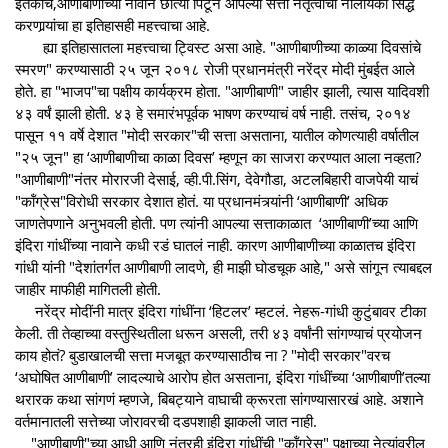
इतकाच,आणीबाणीच्या नावाने छात्या पिटून आपल्या सत्ता नेतृत्वाची नालायकी सिद्ध
करणार्‍यांचा हा इतिहासही महत्त्वाचा आहे.
ह्या इतिहासातला महत्त्वाचा ट्विस्ट असा आहे. "आणीबाणीच्या काळ्या दिवसांचे
स्मरण" करण्यासाठी २५ जून २०१८ रोजी प्रधानमंत्री नरेंद्र मोदी मुंबईत आले
होते. हा "भाजप"चा पक्षीय कार्यक्रम होता. "आणीबाणी" जाहीर झाली, त्यास यादिवशी
४३ वर्षं झाली होती. ४३ हे समारंभपूर्वक भाषण करण्याचं वर्ष नाही. तसंच, २०१४
पासून ११ वर्षे देशात "मोदी सरकार"ची सत्ता असताना, यातील कोणत्याही वर्षातील
"२५ जून" हा ‘आणीबाणीचा काळा दिवस’ म्हणून का साजरा करण्यात आला नव्हता?
"आणीबाणी"नंतर मोरारजी देसाई, व्ही.पी.सिंग, देवेगौडा, अटलबिहारी वाजपेयी याचं
"कॉंग्रेस"विरोधी सरकार देशात होतं. या प्रधानमंत्र्यांनी ‘आणीबाणी’ अधिक
जाणतेपणाने अनुभवली होती. पण त्यांनी आपल्या सत्ताकाळात ‘आणीबाणी’च्या आणि
इंदिरा गांधींच्या नावाने कधी रडं घातलं नाही. कारण आणीबाणीच्या काळातच इंदिरा
गांधी यांनी "देशांतर्गत आणीबाणी लादणे, ही माझी घोडचूक आहे," असे सांगून त्याबद्दल
जाहीर माफीही मागितली होती.
नरेंद्र मोदींनी मात्र इंदिरा गांधींना ‘हिटलर’ म्हटलं. नेहरू-गांधी कुटुंबावर टीका
केली. ती तेव्हाच्या वस्तुस्थितीला धरून असली, तरी ४३ वर्षांनी सांगण्याचं प्रयोजन
काय होतं? बुडाखालची सत्ता मजबूत करण्यासाठीच ना ? "मोदी सरकार"वरच
‘अघोषित आणीबाणी’ लादल्याचे आरोप होत असताना, इंदिरा गांधींच्या ‘आणीबाणी’तल्या
थरारक कथा सांगणं म्हणजे, बिबट्याने वाघाची क्रूरता सांगण्यासारखं आहे. अशाने
वर्तमानातली सत्तेच्या जोरावरची दडपशाही झाकली जात नाही.
"आणीबाणी"च्या आधी आणि नंतरही इंदिरा गांधींची "कॉंग्रेस" पक्षाच्या नेत्यांवरील