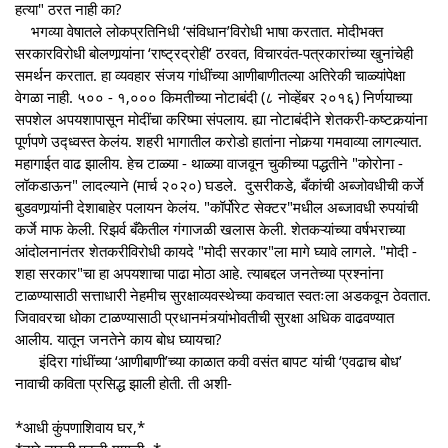
हत्या" ठरत नाही का?
भगव्या वेषातले लोकप्रतिनिधी ‘संविधान’विरोधी भाषा करतात. मोदीभक्त
सरकारविरोधी बोलणार्‍यांना ‘राष्ट्रद्रोही’ ठरवत, विचारवंत-पत्रकारांच्या खुनांचेही
समर्थन करतात. हा व्यवहार संजय गांधींच्या आणीबाणीतल्या अतिरेकी चाळ्यांपेक्षा
वेगळा नाही. ५०० - १,००० किमतीच्या नोटाबंदी (८ नोव्हेंबर २०१६) निर्णयाच्या
सपशेल अपयशापासून मोदींचा करिष्मा संपलाय. ह्या नोटाबंदीने शेतकरी-कष्टकर्‍यांना
पूर्णपणे उद्ध्वस्त केलंय. शहरी भागातील करोडो हातांना नोकर्‍या गमवाव्या लागल्यात.
महागाईत वाढ झालीय. हेच टाळ्या - थाळ्या वाजवून चुकीच्या पद्धतीने "कोरोना -
लॉकडाऊन" लादल्याने (मार्च २०२०) घडले. दुसरीकडे, बँकांची अब्जोवधीची कर्जे
बुडवणार्‍यांनी देशाबाहेर पलायन केलंय. "कॉर्पोरेट सेक्टर"मधील अब्जावधी रुपयांची
कर्जे माफ केली. रिझर्व बँकेतील गंगाजळी खलास केली. शेतकऱ्यांच्या वर्षभराच्या
आंदोलनानंतर शेतकरीविरोधी कायदे "मोदी सरकार"ला मागे घ्यावे लागले. "मोदी -
शहा सरकार"चा हा अपयशाचा पाढा मोठा आहे. त्याबद्दल जनतेच्या प्रश्नांना
टाळण्यासाठी सत्ताधारी नेहमीच सुरक्षाव्यवस्थेच्या कवचात स्वतःला अडकवून ठेवतात.
जिवावरचा धोका टाळण्यासाठी प्रधानमंत्र्यांभोवतीची सुरक्षा अधिक वाढवण्यात
आलीय. यातून जनतेने काय बोध घ्यायचा?
इंदिरा गांधींच्या ‘आणीबाणी’च्या काळात कवी वसंत बापट यांची ‘एवढाच बोध’
नावाची कविता प्रसिद्ध झाली होती. ती अशी-
*आधी कुंपणाशिवाय घर,*