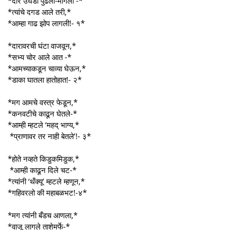
*दारे उघडी पुढली-मागली -*
*त्यांचे दगड आले तरी,*
*आम्हा गाढ झोप लागली!- १*
*दारावरची घंटा वाजवून,*
*सभ्य चोर आले आत -*
*आमच्याकडून चाव्या घेऊन,*
*डाका घातला हातोहात!- २*
*मग आमचे वस्त्र फेडून,*
*कनवटीचे काढून घेतले-*
*आम्ही म्हटले ‘महद् भाग्य,*
*प्राणावर तर नाही बेतले’!- ३*
*होते नव्हते किडुकमिडुक,*
*आम्ही काढून दिले चट-*
*त्यांनी ‘थँक्यू’ म्हटले म्हणून,*
*गहिवरलो की महाबळभट!-४*
*मग त्यांनी बँडच आणला,*
*वाजू लागले ताशेमर्फे-*