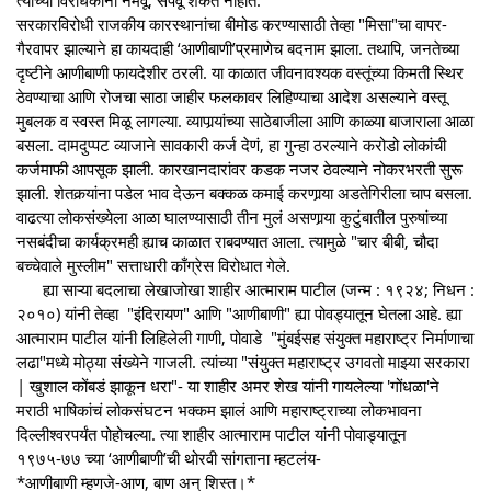
सरकारविरोधी राजकीय कारस्थानांचा बीमोड करण्यासाठी तेव्हा "मिसा"चा वापर-
गैरवापर झाल्याने हा कायदाही ‘आणीबाणी’प्रमाणेच बदनाम झाला. तथापि, जनतेच्या
दृष्टीने आणीबाणी फायदेशीर ठरली. या काळात जीवनावश्यक वस्तूंच्या किमती स्थिर
ठेवण्याचा आणि रोजचा साठा जाहीर फलकावर लिहिण्याचा आदेश असल्याने वस्तू
मुबलक व स्वस्त मिळू लागल्या. व्यापार्‍यांच्या साठेबाजीला आणि काळ्या बाजाराला आळा
बसला. दामदुप्पट व्याजाने सावकारी कर्ज देणं, हा गुन्हा ठरल्याने करोडो लोकांची
कर्जमाफी आपसूक झाली. कारखानदारांवर कडक नजर ठेवल्याने नोकरभरती सुरू
झाली. शेतकर्‍यांना पडेल भाव देऊन बक्कळ कमाई करणार्‍या अडतेगिरीला चाप बसला.
वाढत्या लोकसंख्येला आळा घालण्यासाठी तीन मुलं असणार्‍या कुटुंबातील पुरुषांच्या
नसबंदीचा कार्यक्रमही ह्याच काळात राबवण्यात आला. त्यामुळे "चार बीबी, चौदा
बच्चेवाले मुस्लीम" सत्ताधारी काँग्रेस विरोधात गेले.
ह्या साऱ्या बदलाचा लेखाजोखा शाहीर आत्माराम पाटील (जन्म : १९२४; निधन :
२०१०) यांनी तेव्हा "इंदिरायण" आणि "आणीबाणी" ह्या पोवड्यातून घेतला आहे. ह्या
आत्माराम पाटील यांनी लिहिलेली गाणी, पोवाडे "मुंबईसह संयुक्त महाराष्ट्र निर्माणाचा
लढा"मध्ये मोठ्या संख्येने गाजली. त्यांच्या "संयुक्त महाराष्ट्र उगवतो माझ्या सरकारा
| खुशाल कोंबडं झाकून धरा"- या शाहीर अमर शेख यांनी गायलेल्या 'गोंधळा'ने
मराठी भाषिकांचं लोकसंघटन भक्कम झालं आणि महाराष्ट्राच्या लोकभावना
दिल्लीश्वरपर्यंत पोहोचल्या. त्या शाहीर आत्माराम पाटील यांनी पोवाड्यातून
१९७५-७७ च्या ‘आणीबाणी’ची थोरवी सांगताना म्हटलंय-
*आणीबाणी म्हणजे-आण, बाण अन् शिस्त।*