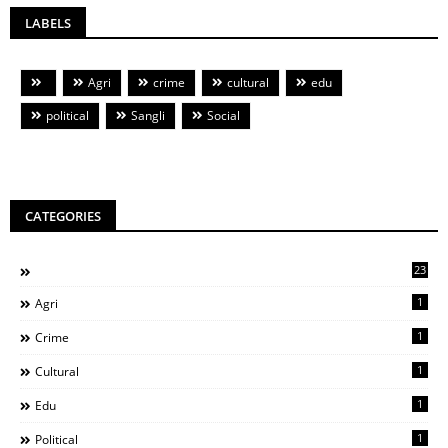
LABELS
Agri
crime
cultural
edu
political
Sangli
Social
CATEGORIES
23
1
Agri
1
Crime
1
Cultural
1
Edu
1
Political