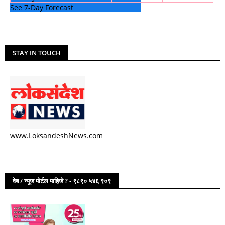
See 7-Day Forecast
STAY IN TOUCH
www.LoksandeshNews.com
वेब / न्यूज पोर्टल पाहिजे ? - ९८९० ५४६ ९०९