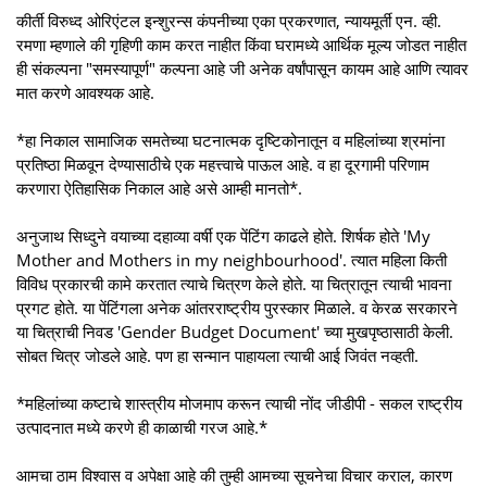
कीर्ती विरुध्द ओरिएंटल इन्शुरन्स कंपनीच्या एका प्रकरणात, न्यायमूर्ती एन. व्ही.
रमणा म्हणाले की गृहिणी काम करत नाहीत किंवा घरामध्ये आर्थिक मूल्य जोडत नाहीत
ही संकल्पना "समस्यापूर्ण" कल्पना आहे जी अनेक वर्षांपासून कायम आहे आणि त्यावर
मात करणे आवश्यक आहे.
*हा निकाल सामाजिक समतेच्या घटनात्मक दृष्टिकोनातून व महिलांच्या श्रमांना
प्रतिष्ठा मिळवून देण्यासाठीचे एक महत्त्वाचे पाऊल आहे. व हा दूरगामी परिणाम
करणारा ऐतिहासिक निकाल आहे असे आम्ही मानतो*.
अनुजाथ सिध्दुने वयाच्या दहाव्या वर्षी एक पेंटिंग काढले होते. शिर्षक होते 'My
Mother and Mothers in my neighbourhood'. त्यात महिला किती
विविध प्रकारची कामे करतात त्याचे चित्रण केले होते. या चित्रातून त्याची भावना
प्रगट होते. या पेंटिंगला अनेक आंतरराष्ट्रीय पुरस्कार मिळाले. व केरळ सरकारने
या चित्राची निवड 'Gender Budget Document' च्या मुखपृष्ठासाठी केली.
सोबत चित्र जोडले आहे. पण हा सन्मान पाहायला त्याची आई जिवंत नव्हती.
*महिलांच्या कष्टाचे शास्त्रीय मोजमाप करून त्याची नोंद जीडीपी - सकल राष्ट्रीय
उत्पादनात मध्ये करणे ही काळाची गरज आहे.*
आमचा ठाम विश्वास व अपेक्षा आहे की तुम्ही आमच्या सूचनेचा विचार कराल, कारण