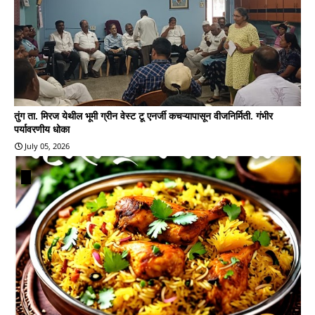
तुंग ता. मिरज येथील भूमी ग्रीन वेस्ट टू एनर्जी कचऱ्यापासून वीजनिर्मिती. गंभीर
पर्यावरणीय धोका
July 05, 2026