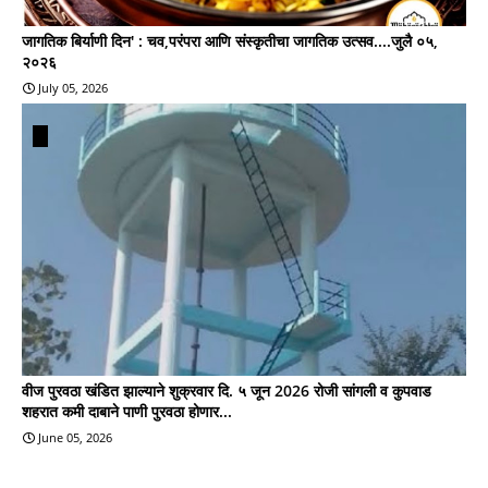
जागतिक बिर्याणी दिन' : चव,परंपरा आणि संस्कृतीचा जागतिक उत्सव....जुलै ०५,
२०२६
July 05, 2026
वीज पुरवठा खंडित झाल्याने शुक्रवार दि. ५ जून 2026 रोजी सांगली व कुपवाड
शहरात कमी दाबाने पाणी पुरवठा होणार...
June 05, 2026