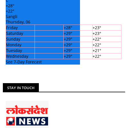
C
+
28°
+
22°
Sangli
Thursday, 06
Friday
+
28°
+
23°
Saturday
+
29°
+
23°
Sunday
+
29°
+
22°
Monday
+
29°
+
22°
Tuesday
+
29°
+
21°
Wednesday
+
29°
+
22°
See 7-Day Forecast
STAY IN TOUCH