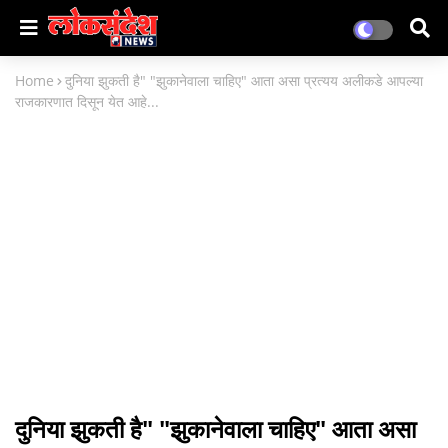
Home
दुनिया झुकती है" "झुकानेवाला चाहिए" आता असा प्रत्यय अलीकडे आपल्या
राजकारणात दिसून येत आहे...
दुनिया झुकती है" "झुकानेवाला चाहिए" आता असा