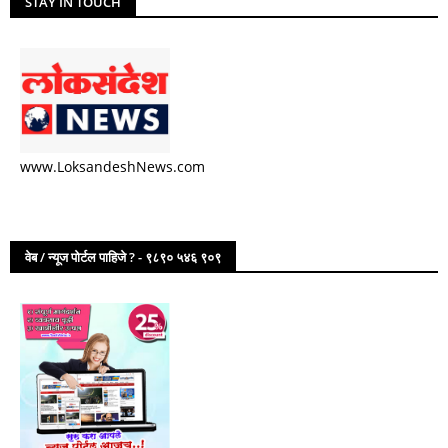
STAY IN TOUCH
www.LoksandeshNews.com
वेब / न्यूज पोर्टल पाहिजे ? - ९८९० ५४६ ९०९