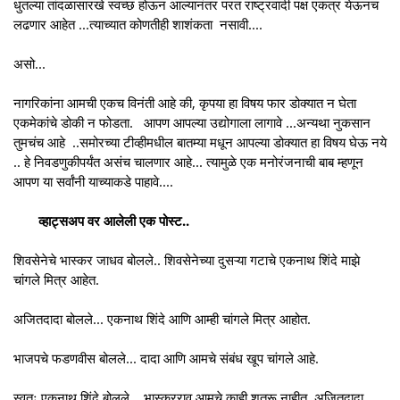
धुतल्या तांदळासारखे स्वच्छ होऊन आल्यानंतर परत राष्ट्रवादी पक्ष एकत्र येऊनच
लढणार आहेत ...त्याच्यात कोणतीही शाशंकता नसावी....
असो...
नागरिकांना आमची एकच विनंती आहे की, कृपया हा विषय फार डोक्यात न घेता
एकमेकांचे डोकी न फोडता. आपण आपल्या उद्योगाला लागावे ...अन्यथा नुकसान
तुमचंच आहे ..समोरच्या टीव्हीमधील बातम्या मधून आपल्या डोक्यात हा विषय घेऊ नये
.. हे निवडणुकीपर्यंत असंच चालणार आहे... त्यामुळे एक मनोरंजनाची बाब म्हणून
आपण या सर्वांनी याच्याकडे पाहावे....
व्हाट्सअप वर आलेली एक पोस्ट..
शिवसेनेचे भास्कर जाधव बोलले.. शिवसेनेच्या दुसऱ्या गटाचे एकनाथ शिंदे माझे
चांगले मित्र आहेत.
अजितदादा बोलले... एकनाथ शिंदे आणि आम्ही चांगले मित्र आहोत.
भाजपचे फडणवीस बोलले... दादा आणि आमचे संबंध खूप चांगले आहे.
स्वतः एकनाथ शिंदे बोलले... भास्करराव आमचे काही शत्रू नाहीत, अजितदादा