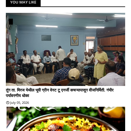
YOU MAY LIKE
तुंग ता. मिरज येथील भूमी ग्रीन वेस्ट टू एनर्जी कचऱ्यापासून वीजनिर्मिती. गंभीर
पर्यावरणीय धोका
July 05, 2026