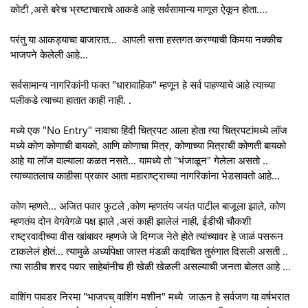
कोटी ,असे बरेच भ्रष्टाचाराचे आकडे आहे सर्वसामान्य माणूस ऐकून होता....
परंतु या आकड्याचा बाजारात... आपली सत्ता हस्तगत करण्याची किमया नक्कीच
भाजपने केलेली आहे...
सर्वसामान्य नागरिकांनी फक्त "धारावाहिक" म्हणून हे सर्व पाहण्याचे आहे त्याच्या
पलीकडे त्याच्या हातात काही नाही. .
मध्ये एक "No Entry" नावाचा हिंदी चित्रपट आला होता त्या चित्रपटांमध्ये लॉज
मध्ये कोण कोणाची बायको, आणि कोणाचा मित्र, कोणाच्या मित्राची कोणती बायको
आहे या लॉज वाल्याला कळत नसते... यामध्ये तो "भंजाळून" गेलेला असतो ..
त्याच्यातलाच काहीसा प्रकार आता महाराष्ट्राच्या नागरिकांना भेडसावतो आहे...
कोण म्हणते... अजित पवार फुटले ,कोण म्हणतंय जयंत पाटील बाजूला झाले, कोण
म्हणतंय दोन वेगवेगळे पक्ष झाले ,असं काही झालेलं नाही, ईडीची चौकशी
राष्ट्रवादीच्या वीस खांबावर म्हणजे जे दिग्गज नेते होते त्यांच्यावर हे जाळं पसरून
टाकलेलं होतं... त्यामुळे अर्ध्यापेक्षा जास्त मंडळी कदाचित तुरुंगात दिसली असती ..
त्या साठीच शरद पवार साहेबांनीच ही खेळी खेळली असल्याची जनता बोलत आहे ...
वाशिंग पावडर निरमा "भाजपच् वाशिंग मशीन" मध्ये जाऊन हे सर्वजण या वर्षभरात