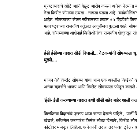
भ्रष्टाचाराचे खोटे आणि बेछूट आरोप करून अनेक नेत्यांना ब
नेता किरीट सोमय्या उघडा - नागडा पडला आहे. 'ब्लॅकमेलिंग
आहेत. सोमय्याच्या सेक्स स्कँडलच्या तब्बल 35 व्हिडीओ क्लि
महाराष्ट्राच्या राजकीय वर्तुळात अणुबॉम्बच फुटला आहे. सोम
आहे. सोमय्याच्या आक्षेपार्ह व्हिडिओनंतर राजकीय क्षेत्रातून स
ईडी ईडीच्या नादात सीडी निघाली... नेटकऱ्यांनी सोमय्याला धू 
धुतले....
भाजप नेते किरीट सोमय्या यांचा आज एक अश्लील व्हिडीओ व
अनेक यूजर्सने भाजप आणि किरीट सोमय्याला फोडून काढले 
'
ईडी- ईडी करण्याच्या नादात कधी सीडी बाहेर बाहेर आली क
किरकिऱ्या विकृतांचे प्रताप आज साऱ्या देशाने पाहिले', 'पा
खेळले, ब्लॅकमेल करणारेच फिमेल सोबत दिसले', किरीट सोमय्
फोटोवर मजकूर लिहिला. अनेकांनी तर हा तर फक्त ट्रेलर 