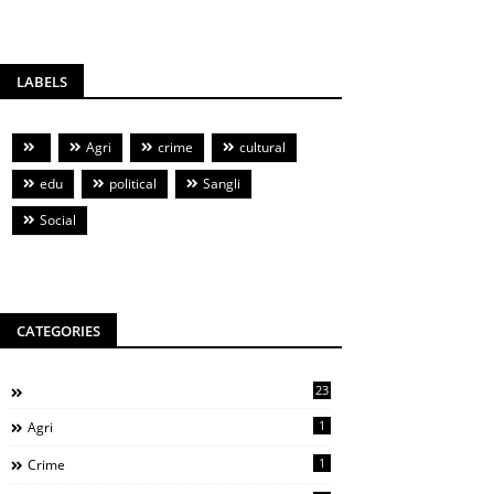
LABELS
Agri
crime
cultural
edu
political
Sangli
Social
CATEGORIES
23
1
Agri
1
Crime