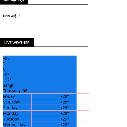
लोकसंदेश न्यूज
लोकसंदेश न्यूज मध्ये आपले सहर्
LIVE WEATHER
+
28
°
C
+
28°
+
22°
Sangli
Thursday, 06
Friday
+
29°
+
23°
Saturday
+
28°
+
22°
Sunday
+
29°
+
22°
Monday
+
29°
+
21°
Tuesday
+
29°
+
21°
Wednesday
+
28°
+
22°