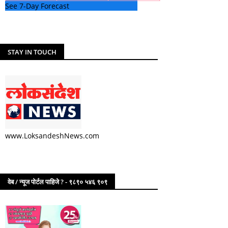
See 7-Day Forecast
STAY IN TOUCH
www.LoksandeshNews.com
वेब / न्यूज पोर्टल पाहिजे ? - ९८९० ५४६ ९०९