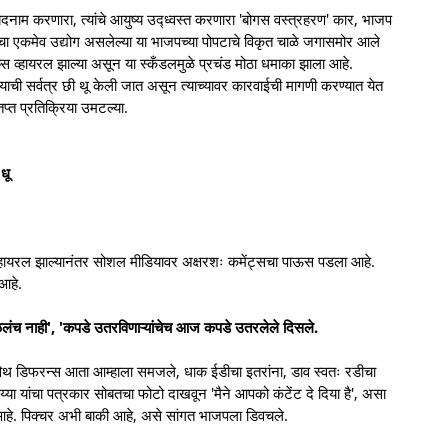
दनाम करणारा, त्यांचे आयुष्य उद्ध्वस्त करणारा 'बोगस वस्त्रहरण' कार, भाजप
'चा एकमेव उद्योग असलेल्या या भाजपच्या पोपटाचे विकृत चाळे जगासमोर आले
प्स व्हायरल झाल्या असून या स्कँडलमुळे प्रचंड मोठा धमाका झाला आहे.
य्याची सर्वत्र छी थू केली जात असून त्याच्यावर कारवाईची मागणी करण्यात येत
ंतप्त प्रतिक्रिया उमटल्या.
धू
्हायरल झाल्यानंतर सोशल मीडियावर अक्षरशः कमेंट्सचा पाऊस पडला आहे.
आहे.
ळलंच नाही', 'कपडे उतरविणाऱ्यांचेच आज कपडे उतरलेले दिसले.
र्टी विथ डिफरन्स आता आम्हाला समजले, धाक ईडीचा इतरांना, डाव स्वतः रडीचा
या यांचा पत्रकार सोबतचा फोटो दाखवून 'मैने आपको कंटेंट दे दिया है', असा
आहे. पिक्चर अभी बाकी आहे, असे सांगत भाजपला डिवचले.