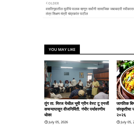
OLDER
वसतिगृहातील मुलींचे पालक म्हणून सर्वांनी सामाजिक जबाबदारी स्वीकारा
तंत्र शिक्षण मंत्री चंद्रकांत पाटील
YOU MAY LIKE
तुंग ता. मिरज येथील भूमी ग्रीन वेस्ट टू एनर्जी
जागतिक बिर्
कचऱ्यापासून वीजनिर्मिती. गंभीर पर्यावरणीय
संस्कृतीचा 
धोका
२०२६
July 05, 2026
July 05,