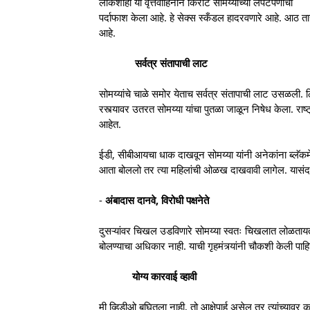
लोकशाही या वृत्तवाहिनीने किरीट सोमय्याच्या लंपटपणाचा
पर्दाफाश केला आहे. हे सेक्स स्कँडल हादरवणारे आहे. आठ तास
आहे.
सर्वत्र संतापाची लाट
सोमय्यांचे चाळे समोर येताच सर्वत्र संतापाची लाट उसळली. ठ
रस्त्यावर उतरत सोमय्या यांचा पुतळा जाळून निषेध केला. राष्ट्र
आहेत.
ईडी, सीबीआयचा धाक दाखवून सोमय्या यांनी अनेकांना ब्लॅकमे
आता बोललो तर त्या महिलांची ओळख दाखवावी लागेल. यासंदर्भ
-
अंबादास दानवे, विरोधी पक्षनेते
दुसऱ्यांवर चिखल उडविणारे सोमय्या स्वतः चिखलात लोळतायत
बोलण्याचा अधिकार नाही. याची गृहमंत्र्यांनी चौकशी केली पाहि
योग्य कारवाई व्हावी
मी व्हिडीओ बघितला नाही, तो आक्षेपार्ह असेल तर त्यांच्यावर