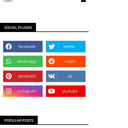
2021
SOCIAL PLUGIN
facebook
twitter
whatsapp
reddit
pinterest
vk
instagram
youtube
POPULAR POSTS