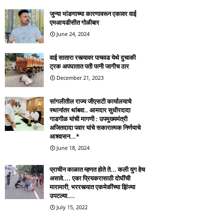
जुन्या भांडणाच्या कारणावरून एकावर वाई
एमआयडीसीत गोळीबार
June 24, 2024
वाई सातारा रस्त्यावर पाचवड येथे दुचाकी
ट्रक अपघातात पती पत्नी जागीच ठार
December 21, 2023
सांगलीतील राज्य जीएसटी कार्यालयाचे
स्थानांतर थांबवा.. आमदार सुधीरदादा
गाडगीळ यांची मागणी : उपमुख्यमंत्री
अजितदादा पवार यांचे सकारात्मक निर्णयाचे
आश्वासन...*
June 18, 2024
प्राचीन काळात म्हणत होते ते... कली युग हेच
असावे.... एका प्रियकरासाठी दोघींची
मारामारी, भररस्त्यात एकमेकींच्या झिंज्या
उपटल्या....
July 15, 2022