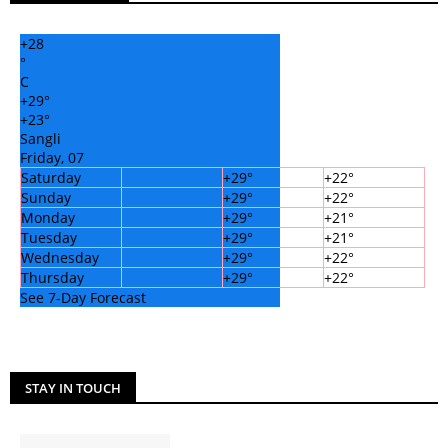
+
28
°
C
+
29°
+
23°
Sangli
Friday, 07
Saturday
+
29°
+
22°
Sunday
+
29°
+
22°
Monday
+
29°
+
21°
Tuesday
+
29°
+
21°
Wednesday
+
29°
+
22°
Thursday
+
29°
+
22°
See 7-Day Forecast
STAY IN TOUCH