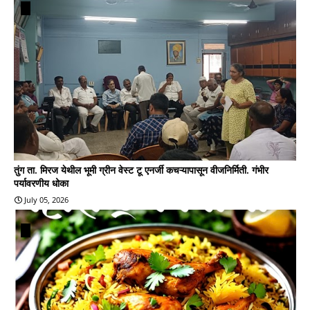
तुंग ता. मिरज येथील भूमी ग्रीन वेस्ट टू एनर्जी कचऱ्यापासून वीजनिर्मिती. गंभीर
पर्यावरणीय धोका
July 05, 2026