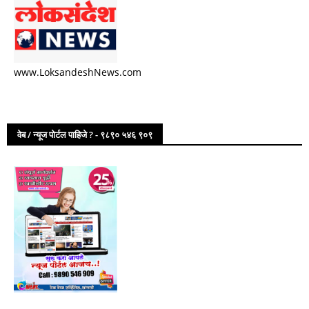
www.LoksandeshNews.com
वेब / न्यूज पोर्टल पाहिजे ? - ९८९० ५४६ ९०९