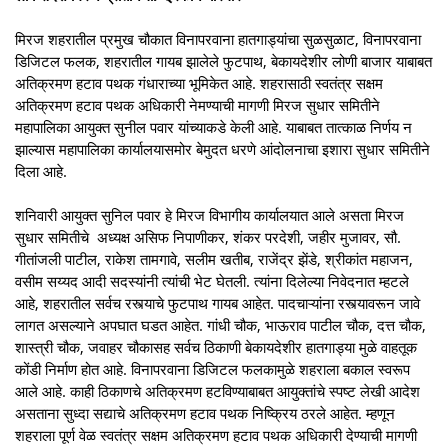
मिरज शहरातील प्रमुख चौकात विनापरवाना हातगाड्यांचा सुळसुळाट, विनापरवाना
डिजिटल फलक, शहरातील गायब झालेले फुटपाथ, बेकायदेशीर लोणी बाजार याबाबत
अतिक्रमण हटाव पथक गंधाराच्या भूमिकेत आहे. शहरासाठी स्वतंत्र सक्षम
अतिक्रमण हटाव पथक अधिकारी नेमण्याची मागणी मिरज सुधार समितीने
महापालिका आयुक्त सुनील पवार यांच्याकडे केली आहे. याबाबत तात्काळ निर्णय न
झाल्यास महापालिका कार्यालयासमोर बेमुदत धरणे आंदोलनाचा इशारा सुधार समितीने
दिला आहे.
शनिवारी आयुक्त सुनिल पवार हे मिरज विभागीय कार्यालयात आले असता मिरज
सुधार समितीचे अध्यक्ष असिफ निपाणीकर, शंकर परदेशी, जहीर मुजावर, सौ.
गीतांजली पाटील, राकेश तामगावे, सलीम खतीब, राजेंद्र झेंडे, श्रीकांत महाजन,
वसीम सय्यद आदी सदस्यांनी त्यांची भेट घेतली. त्यांना दिलेल्या निवेदनात म्हटले
आहे, शहरातील सर्वच रस्त्याचे फुटपाथ गायब आहेत. पादचाऱ्यांना रस्त्यावरून जावे
लागत असल्याने अपघात घडत आहेत. गांधी चौक, भाऊराव पाटील चौक, दत्त चौक,
शास्त्री चौक, जवाहर चौकासह सर्वच ठिकाणी बेकायदेशीर हातगाड्या मुळे वाहतूक
कोंडी निर्माण होत आहे. विनापरवाना डिजिटल फलकामुळे शहराला बकाल स्वरूप
आले आहे. काही ठिकाणचे अतिक्रमण हटविण्याबाबत आयुक्तांचे स्पष्ट लेखी आदेश
असताना सुध्दा सद्याचे अतिक्रमण हटाव पथक निष्क्रिय ठरले आहेत. म्हणून
शहराला पूर्ण वेळ स्वतंत्र सक्षम अतिक्रमण हटाव पथक अधिकारी देण्याची मागणी