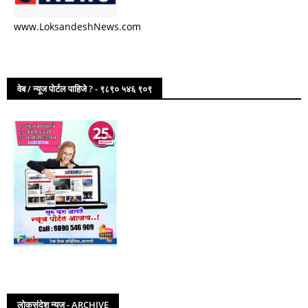
www.LoksandeshNews.com
वेब / न्यूज पोर्टल पाहिजे ? - ९८९० ५४६ ९०९
लोकसंदेश न्यूज - ARCHIVE