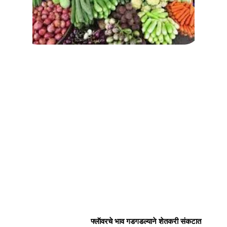
फ्लॅावरचे भाव गडगडल्याने शेतकरी संकटात