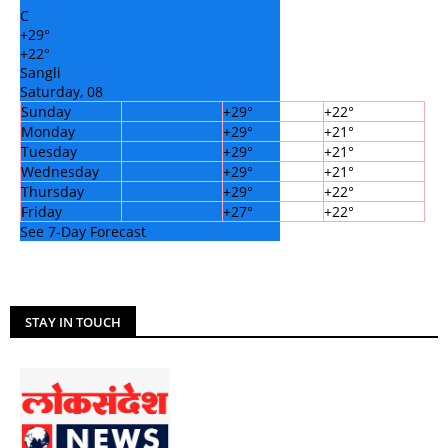
C
+
29°
+
22°
Sangli
Saturday, 08
Sunday
+
29°
+
22°
Monday
+
29°
+
21°
Tuesday
+
29°
+
21°
Wednesday
+
29°
+
21°
Thursday
+
29°
+
22°
Friday
+
27°
+
22°
See 7-Day Forecast
STAY IN TOUCH