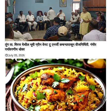
तुंग ता. मिरज येथील भूमी ग्रीन वेस्ट टू एनर्जी कचऱ्यापासून वीजनिर्मिती. गंभीर
पर्यावरणीय धोका
July 05, 2026