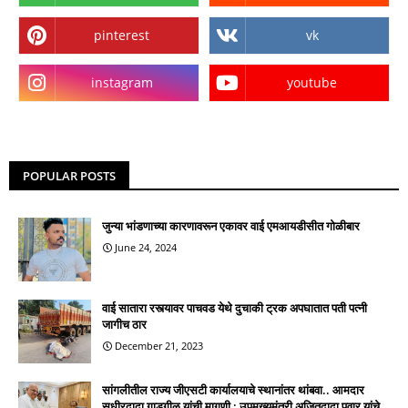
pinterest
vk
instagram
youtube
POPULAR POSTS
जुन्या भांडणाच्या कारणावरून एकावर वाई एमआयडीसीत गोळीबार
June 24, 2024
वाई सातारा रस्त्यावर पाचवड येथे दुचाकी ट्रक अपघातात पती पत्नी
जागीच ठार
December 21, 2023
सांगलीतील राज्य जीएसटी कार्यालयाचे स्थानांतर थांबवा.. आमदार
सुधीरदादा गाडगीळ यांची मागणी : उपमुख्यमंत्री अजितदादा पवार यांचे