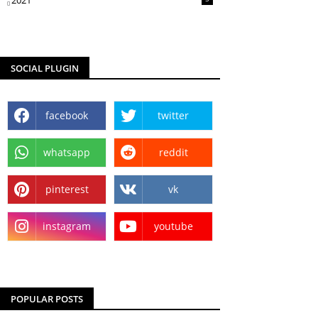
2021
SOCIAL PLUGIN
facebook
twitter
whatsapp
reddit
pinterest
vk
instagram
youtube
POPULAR POSTS