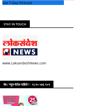
See 7-Day Forecast
STAY IN TOUCH
www.LoksandeshNews.com
वेब / न्यूज पोर्टल पाहिजे ? - ९८९० ५४६ ९०९