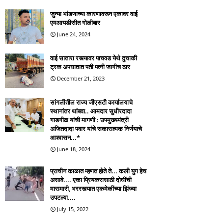
जुन्या भांडणाच्या कारणावरून एकावर वाई
एमआयडीसीत गोळीबार
June 24, 2024
वाई सातारा रस्त्यावर पाचवड येथे दुचाकी
ट्रक अपघातात पती पत्नी जागीच ठार
December 21, 2023
सांगलीतील राज्य जीएसटी कार्यालयाचे
स्थानांतर थांबवा.. आमदार सुधीरदादा
गाडगीळ यांची मागणी : उपमुख्यमंत्री
अजितदादा पवार यांचे सकारात्मक निर्णयाचे
आश्वासन...*
June 18, 2024
प्राचीन काळात म्हणत होते ते... कली युग हेच
असावे.... एका प्रियकरासाठी दोघींची
मारामारी, भररस्त्यात एकमेकींच्या झिंज्या
उपटल्या....
July 15, 2022