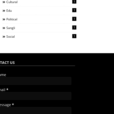
1
Cultural
1
Edu
1
Political
1
Sangli
1
Social
TACT US
ame
mail
*
essage
*