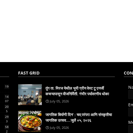
FAST GRID
CON
19
N
तुंग ता. मिरज येथील भूमी ग्रीन वेस्ट टू एनर्जी
कचऱ्यापासून वीजनिर्मिती. गंभीर पर्यावरणीय धोका
14
07
July 05, 2026
E
20
5
जागतिक बिर्याणी दिन' : चव,परंपरा आणि संस्कृतीचा
29
जागतिक उत्सव....जुलै ०५, २०२६
3
M
58
July 05, 2026
2