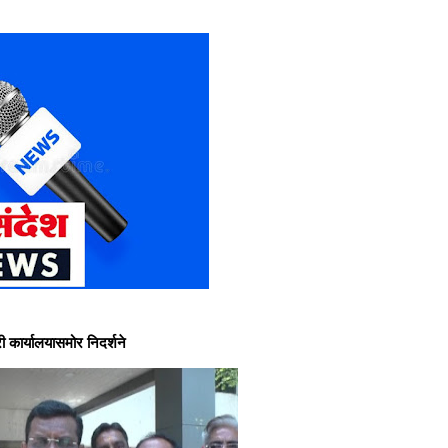
लोकसंदेश न्यूज मध्ये आपले सहर्ष स्व
्यालयासमोर निदर्शने