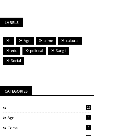
LABELS
Agri
crime
cultural
edu
political
Sangli
Social
CATEGORIES
23
1
Agri
1
Crime