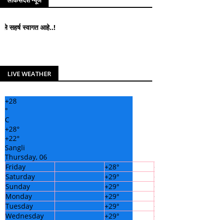
लोकसंदेश न्यूज
ागत आहे..!
LIVE WEATHER
+
28
°
C
+
28°
+
22°
Sangli
Thursday, 06
Friday
+
28°
+
23°
Saturday
+
29°
+
23°
Sunday
+
29°
+
22°
Monday
+
29°
+
22°
Tuesday
+
29°
+
21°
Wednesday
+
29°
+
22°