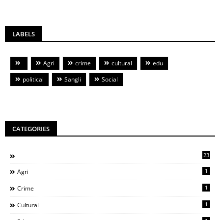
LABELS
Agri
crime
cultural
edu
political
Sangli
Social
CATEGORIES
23
1
Agri
1
Crime
1
Cultural