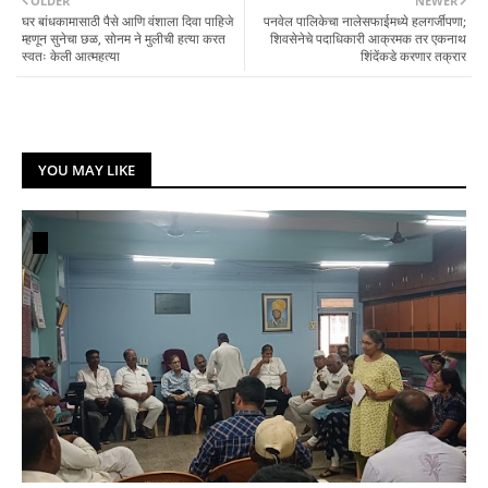
OLDER
NEWER
घर बांधकामासाठी पैसे आणि वंशाला दिवा पाहिजे
पनवेल पालिकेचा नालेसफाईमध्ये हलगर्जीपणा;
म्हणून सुनेचा छळ, सोनम ने मुलीची हत्या करत
शिवसेनेचे पदाधिकारी आक्रमक तर एकनाथ
स्वतः केली आत्महत्या
शिंदेंकडे करणार तक्रार
YOU MAY LIKE