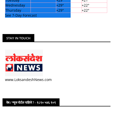
Tuesday
+
29°
+
21°
Wednesday
+
29°
+
22°
Thursday
+
29°
+
22°
See 7-Day Forecast
STAY IN TOUCH
www.LoksandeshNews.com
वेब / न्यूज पोर्टल पाहिजे ? - ९८९० ५४६ ९०९