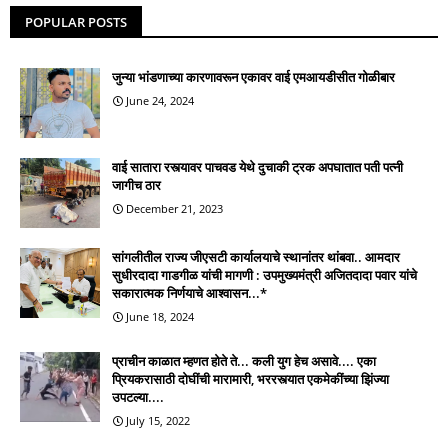
POPULAR POSTS
जुन्या भांडणाच्या कारणावरून एकावर वाई एमआयडीसीत गोळीबार
June 24, 2024
वाई सातारा रस्त्यावर पाचवड येथे दुचाकी ट्रक अपघातात पती पत्नी
जागीच ठार
December 21, 2023
सांगलीतील राज्य जीएसटी कार्यालयाचे स्थानांतर थांबवा.. आमदार
सुधीरदादा गाडगीळ यांची मागणी : उपमुख्यमंत्री अजितदादा पवार यांचे
सकारात्मक निर्णयाचे आश्वासन...*
June 18, 2024
प्राचीन काळात म्हणत होते ते... कली युग हेच असावे.... एका
प्रियकरासाठी दोघींची मारामारी, भररस्त्यात एकमेकींच्या झिंज्या
उपटल्या....
July 15, 2022