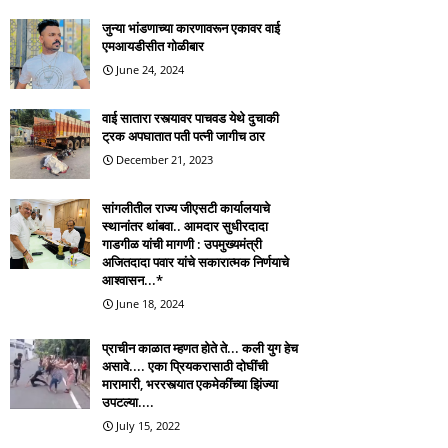
जुन्या भांडणाच्या कारणावरून एकावर वाई
एमआयडीसीत गोळीबार
June 24, 2024
वाई सातारा रस्त्यावर पाचवड येथे दुचाकी
ट्रक अपघातात पती पत्नी जागीच ठार
December 21, 2023
सांगलीतील राज्य जीएसटी कार्यालयाचे
स्थानांतर थांबवा.. आमदार सुधीरदादा
गाडगीळ यांची मागणी : उपमुख्यमंत्री
अजितदादा पवार यांचे सकारात्मक निर्णयाचे
आश्वासन...*
June 18, 2024
प्राचीन काळात म्हणत होते ते... कली युग हेच
असावे.... एका प्रियकरासाठी दोघींची
मारामारी, भररस्त्यात एकमेकींच्या झिंज्या
उपटल्या....
July 15, 2022