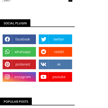
2021
SOCIAL PLUGIN
facebook
twitter
whatsapp
reddit
pinterest
vk
instagram
youtube
POPULAR POSTS