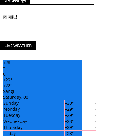
लोकसंदेश न्यूज
लोकसंदेश न्यूज मध्ये आपले सहर्ष स
LIVE WEATHER
+
28
°
C
+
29°
+
22°
Sangli
Saturday, 08
Sunday
+
30°
+
23°
Monday
+
29°
+
22°
Tuesday
+
29°
+
21°
Wednesday
+
28°
+
22°
Thursday
+
29°
+
22°
Friday
+
28°
+
22°