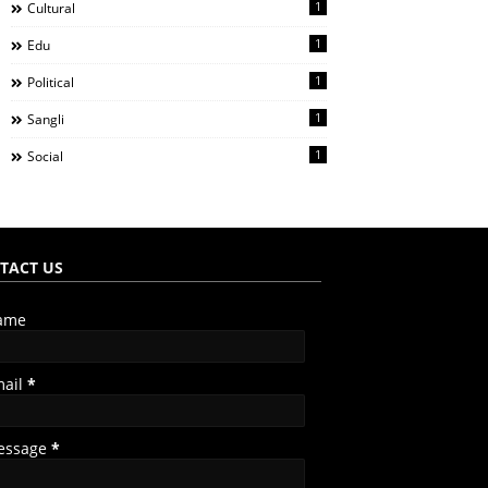
1
Cultural
1
Edu
1
Political
1
Sangli
1
Social
TACT US
ame
mail
*
essage
*