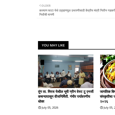
OLDER
कल्याण फाटा येथे उड्डाणपूल उभारणीसाठी केंद्रीय मंत्री नितीन गडकरी
निधीची मागणी
YOU MAY LIKE
तुंग ता. मिरज येथील भूमी ग्रीन वेस्ट टू एनर्जी
जागतिक बिर्
कचऱ्यापासून वीजनिर्मिती. गंभीर पर्यावरणीय
संस्कृतीचा 
धोका
२०२६
July 05, 2026
July 05,