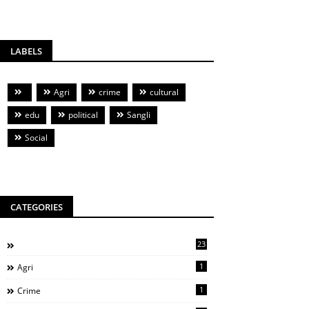
LABELS
Agri
crime
cultural
edu
political
Sangli
Social
CATEGORIES
23
1
Agri
1
Crime