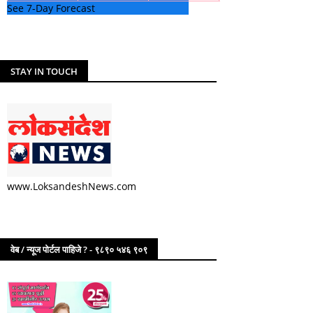
See 7-Day Forecast
STAY IN TOUCH
www.LoksandeshNews.com
वेब / न्यूज पोर्टल पाहिजे ? - ९८९० ५४६ ९०९