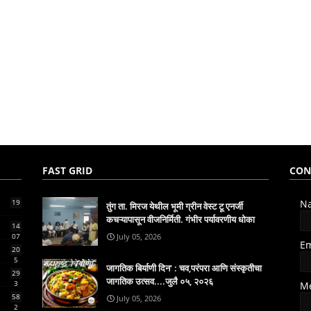
FAST GRID
CON
19
N
तुंग ता. मिरज येथील भूमी ग्रीन वेस्ट टू एनर्जी
कचऱ्यापासून वीजनिर्मिती. गंभीर पर्यावरणीय धोका
14
07
July 05, 2026
E
20
5
जागतिक बिर्याणी दिन' : चव,परंपरा आणि संस्कृतीचा
29
जागतिक उत्सव....जुलै ०५, २०२६
3
M
58
July 05, 2026
2