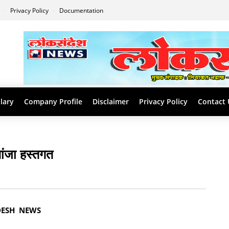
s
Privacy Policy
Documentation
lary
Company Profile
Disclaimer
Privacy Policy
Contact 
गांजा हस्तगत
DESH NEWS