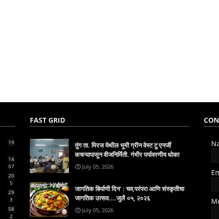
FAST GRID
CON
19
N
तुंग ता. मिरज येथील भूमी ग्रीन वेस्ट टू एनर्जी
कचऱ्यापासून वीजनिर्मिती. गंभीर पर्यावरणीय धोका
14
07
July 05, 2026
E
20
5
जागतिक बिर्याणी दिन' : चव,परंपरा आणि संस्कृतीचा
29
जागतिक उत्सव....जुलै ०५, २०२६
3
M
58
July 05, 2026
2