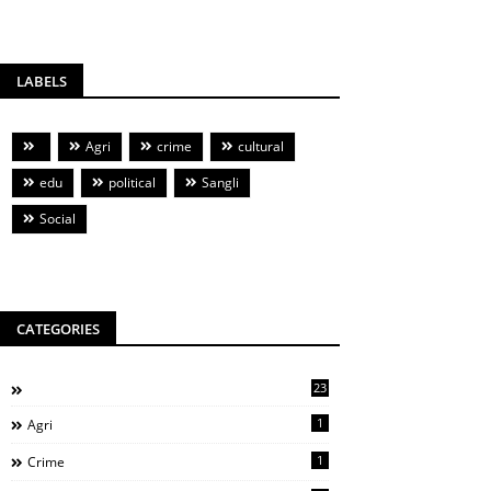
LABELS
Agri
crime
cultural
edu
political
Sangli
Social
CATEGORIES
23
1
Agri
1
Crime