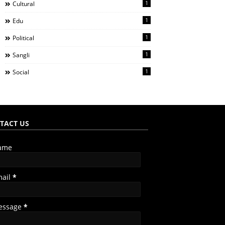
1
Cultural
1
Edu
1
Political
1
Sangli
1
Social
TACT US
ame
mail
*
essage
*