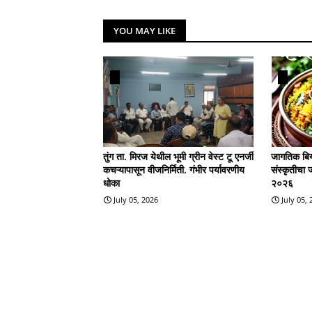
YOU MAY LIKE
तुंग ता. मिरज येथील भूमी ग्रीन वेस्ट टू एनर्जी
जागतिक बिर्
कचऱ्यापासून वीजनिर्मिती. गंभीर पर्यावरणीय
संस्कृतीचा 
धोका
२०२६
July 05, 2026
July 05,