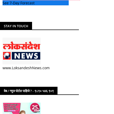
See 7-Day Forecast
STAY IN TOUCH
www.LoksandeshNews.com
वेब / न्यूज पोर्टल पाहिजे ? - ९८९० ५४६ ९०९