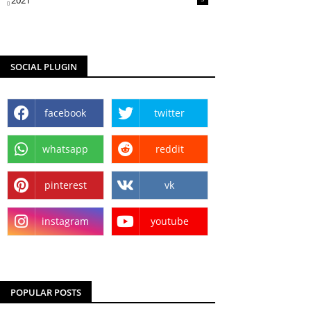
2021
SOCIAL PLUGIN
facebook
twitter
whatsapp
reddit
pinterest
vk
instagram
youtube
POPULAR POSTS