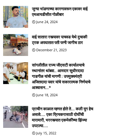
जुन्या भांडणाच्या कारणावरून एकावर वाई
एमआयडीसीत गोळीबार
June 24, 2024
वाई सातारा रस्त्यावर पाचवड येथे दुचाकी
ट्रक अपघातात पती पत्नी जागीच ठार
December 21, 2023
सांगलीतील राज्य जीएसटी कार्यालयाचे
स्थानांतर थांबवा.. आमदार सुधीरदादा
गाडगीळ यांची मागणी : उपमुख्यमंत्री
अजितदादा पवार यांचे सकारात्मक निर्णयाचे
आश्वासन...*
June 18, 2024
प्राचीन काळात म्हणत होते ते... कली युग हेच
असावे.... एका प्रियकरासाठी दोघींची
मारामारी, भररस्त्यात एकमेकींच्या झिंज्या
उपटल्या....
July 15, 2022