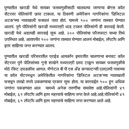
पुण्यातील खराडी येथे सायबर फसवणुकीसाठी चालवल्या जाणाऱ्या बोगस कॉल
सेंटरवर पोलिसांनी छापा टाकला. या ठिकाणी अमेरिकन नागरिकांना 'डिजिटल
अटक'च्या नावाखाली फसवलं जात होतं. यामध्ये १०० जणांना ताब्यात घेण्यात
आलयं. पुणे पोलिसांनी खराडी मध्यरात्री धाड टाकत पोलिसांनी ही कारवाई केली.
खराडी येथे अद्यापही कारवाई सुरू आहे. २०० पोलिसांचा फौजफाटा सध्या तिथे
उपस्थित आहे. आतापर्यंत १०० जणांना ताब्यात घेण्यात आलयं मोबाईल, लॅपटॉप आणि
इतर साहित्या जप्त करण्यात आलय.
पुण्यातील खराडी परिसरातील प्राईड आयकॉन इमारतीत चालणाऱ्या बनावट कॉल
सेंटरवर पुणे पोलिसांच्या गुन्हे शाखेने मध्यरात्री छापा टाकून सायबर फसवणुकीचे
मोठे रॅकेट उघडकीस आणल. मॅग्नेटल बी पी एस अँड कन्सल्टन्सी एलएलपी नावाच्या
या कॉल सेंटरमधून अमेरिकेतील नागरिकांना 'डिजिटल अटक'च्या नावाखाली
फसवून लाखो रुपये उकळण्याचा प्रकार सुरू होता. या कारवाईत १०० हून अधिक
जणांना पकडण्यात आल यामध्ये अनेक तरुणींचा समावेश आहे.पोलिसांनी ४१
मोबाईल, ६१ लॅपटॉप आणि इतर महत्त्वाचे साहित्य जप्त केले आहे.आहे.पोलिसांनी ४१
मोबाईल, ६१ लॅपटॉप आणि इतर महत्त्वाचे साहित्य जप्त करण्यात आले आहे.