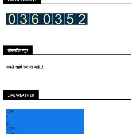
लोकसंदेश न्यूज
सहर्ष स्वागत आहे..!
LIVE WEATHER
+
28
°
C
+
29°