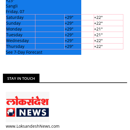
+
23°
Sangli
Friday, 07
Saturday
+
29°
+
22°
Sunday
+
29°
+
22°
Monday
+
29°
+
21°
Tuesday
+
29°
+
21°
Wednesday
+
29°
+
22°
Thursday
+
29°
+
22°
See 7-Day Forecast
STAY IN TOUCH
www.LoksandeshNews.com