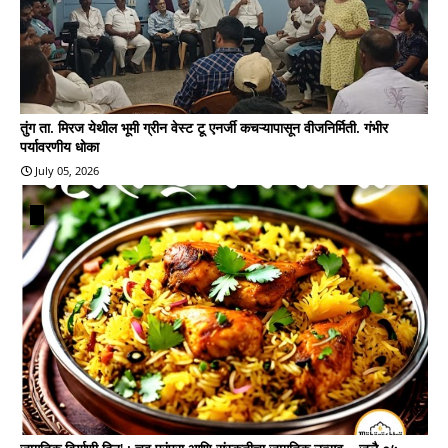
तुंग ता. मिरज येथील भूमी ग्रीन वेस्ट टू एनर्जी कचऱ्यापासून वीजनिर्मिती. गंभीर
पर्यावरणीय धोका
July 05, 2026