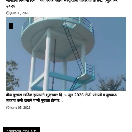
जागतिक बिर्याणी दिन' : चव,परंपरा आणि संस्कृतीचा जागतिक उत्सव....जुलै ०५,
२०२६
July 05, 2026
वीज पुरवठा खंडित झाल्याने शुक्रवार दि. ५ जून 2026 रोजी सांगली व कुपवाड
शहरात कमी दाबाने पाणी पुरवठा होणार...
June 05, 2026
VISITOR COUNT