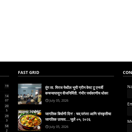
FAST GRID
CON
19
N
तुंग ता. मिरज येथील भूमी ग्रीन वेस्ट टू एनर्जी
कचऱ्यापासून वीजनिर्मिती. गंभीर पर्यावरणीय धोका
14
07
July 05, 2026
E
20
5
जागतिक बिर्याणी दिन' : चव,परंपरा आणि संस्कृतीचा
29
जागतिक उत्सव....जुलै ०५, २०२६
3
M
58
July 05, 2026
2