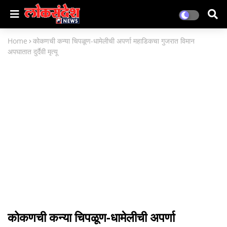
Home
कोकणची कन्या चिपळूण-धामेलीची अपर्णा महाडिकचा गुजरात विमान
अपघातात दुर्दैवी मृत्यू
कोकणची कन्या चिपळूण-धामेलीची अपर्णा