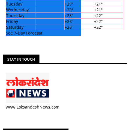
Tuesday
+
29°
+
21°
Wednesday
+
29°
+
21°
Thursday
+
28°
+
22°
Friday
+
28°
+
22°
Saturday
+
28°
+
22°
See 7-Day Forecast
STAY IN TOUCH
www.LoksandeshNews.com