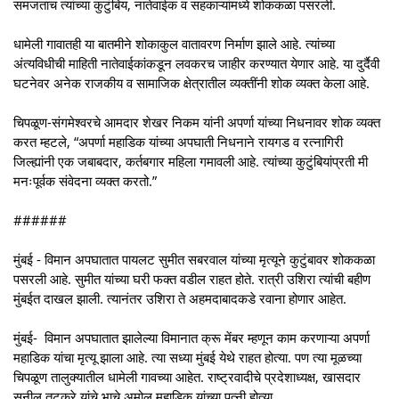
समजताच त्यांच्या कुटुंबिय, नातेवाईक व सहकाऱ्यांमध्ये शोककळा पसरली.
धामेली गावातही या बातमीने शोकाकुल वातावरण निर्माण झाले आहे. त्यांच्या
अंत्यविधीची माहिती नातेवाईकांकडून लवकरच जाहीर करण्यात येणार आहे. या दुर्दैवी
घटनेवर अनेक राजकीय व सामाजिक क्षेत्रातील व्यक्तींनी शोक व्यक्त केला आहे.
चिपळूण-संगमेश्वरचे आमदार शेखर निकम यांनी अपर्णा यांच्या निधनावर शोक व्यक्त
करत म्हटले, “अपर्णा महाडिक यांच्या अपघाती निधनाने रायगड व रत्नागिरी
जिल्ह्यांनी एक जबाबदार, कर्तबगार महिला गमावली आहे. त्यांच्या कुटुंबियांप्रती मी
मनःपूर्वक संवेदना व्यक्त करतो.”
######
मुंबई - विमान अपघातात पायलट सुमीत सबरवाल यांच्या मृत्यूने कुटुंबावर शोककळा
पसरली आहे. सुमीत यांच्या घरी फक्त वडील राहत होते. रात्री उशिरा त्यांची बहीण
मुंबईत दाखल झाली. त्यानंतर उशिरा ते अहमदाबादकडे रवाना होणार आहेत.
मुंबई- विमान अपघातात झालेल्या विमानात क्रू मेंबर म्हणून काम करणाऱ्या अपर्णा
महाडिक यांचा मृत्यू झाला आहे. त्या सध्या मुंबई येथे राहत होत्या. पण त्या मूळच्या
चिपळूण तालुक्यातील धामेली गावच्या आहेत. राष्ट्रवादीचे प्रदेशाध्यक्ष, खासदार
सुनील तटकरे यांचे भाचे अमोल महाडिक यांच्या पत्नी होत्या.