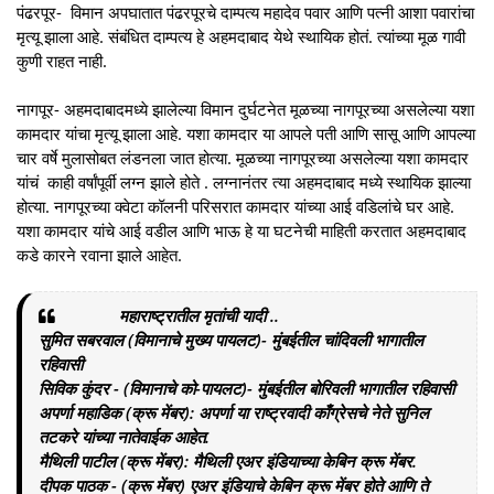
पंढरपूर- विमान अपघातात पंढरपूरचे दाम्पत्य महादेव पवार आणि पत्नी आशा पवारांचा
मृत्यू झाला आहे. संबंधित दाम्पत्य हे अहमदाबाद येथे स्थायिक होतं. त्यांच्या मूळ गावी
कुणी राहत नाही.
नागपूर- अहमदाबादमध्ये झालेल्या विमान दुर्घटनेत मूळच्या नागपूरच्या असलेल्या यशा
कामदार यांचा मृत्यू झाला आहे. यशा कामदार या आपले पती आणि सासू आणि आपल्या
चार वर्षे मुलासोबत लंडनला जात होत्या. मूळच्या नागपूरच्या असलेल्या यशा कामदार
यांचं काही वर्षांपूर्वी लग्न झाले होते . लग्नानंतर त्या अहमदाबाद मध्ये स्थायिक झाल्या
होत्या. नागपूरच्या क्वेटा कॉलनी परिसरात कामदार यांच्या आई वडिलांचे घर आहे.
यशा कामदार यांचे आई वडील आणि भाऊ हे या घटनेची माहिती करतात अहमदाबाद
कडे कारने रवाना झाले आहेत.
महाराष्ट्रातील मृतांची यादी ..
सुमित सबरवाल (विमानाचे मुख्य पायलट)- मुंबईतील चांदिवली भागातील
रहिवासी
सिविक कुंदर - (विमानाचे को-पायलट)- मुंबईतील बोरिवली भागातील रहिवासी
अपर्णा महाडिक (क्रू मेंबर): अपर्णा या राष्ट्रवादी काँग्रेसचे नेते सुनिल
तटकरे यांच्या नातेवाईक आहेत.
मैथिली पाटील (क्रू मेंबर): मैथिली एअर इंडियाच्या केबिन क्रू मेंबर.
दीपक पाठक - (क्रू मेंबर) एअर इंडियाचे केबिन क्रू मेंबर होते आणि ते