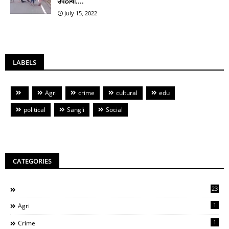
उपटल्या....
July 15, 2022
LABELS
Agri
crime
cultural
edu
political
Sangli
Social
CATEGORIES
23
1
Agri
1
Crime