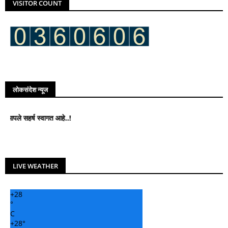
VISITOR COUNT
लोकसंदेश न्यूज
सहर्ष स्वागत आहे..!
LIVE WEATHER
+
28
°
C
+
28°