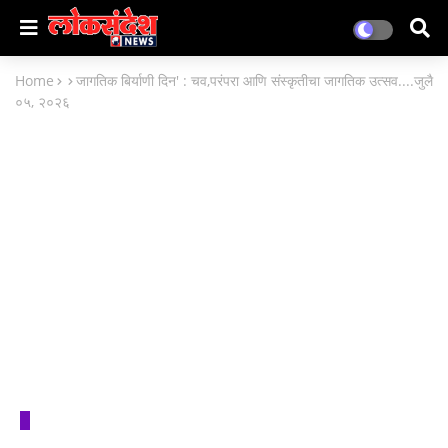
Home
जागतिक बिर्याणी दिन' : चव,परंपरा आणि संस्कृतीचा जागतिक उत्सव....जुलै
०५, २०२६