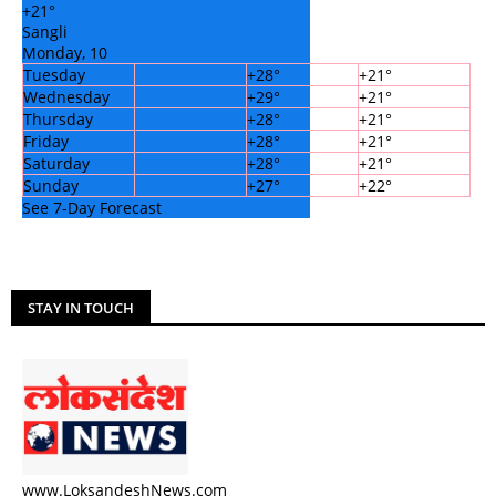
+
21°
Sangli
Monday, 10
Tuesday
+
28°
+
21°
Wednesday
+
29°
+
21°
Thursday
+
28°
+
21°
Friday
+
28°
+
21°
Saturday
+
28°
+
21°
Sunday
+
27°
+
22°
See 7-Day Forecast
STAY IN TOUCH
www.LoksandeshNews.com