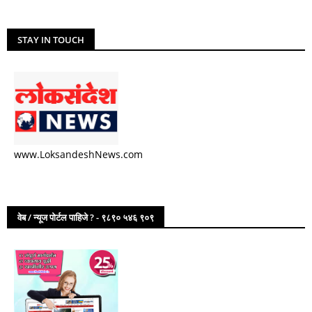
STAY IN TOUCH
www.LoksandeshNews.com
वेब / न्यूज पोर्टल पाहिजे ? - ९८९० ५४६ ९०९