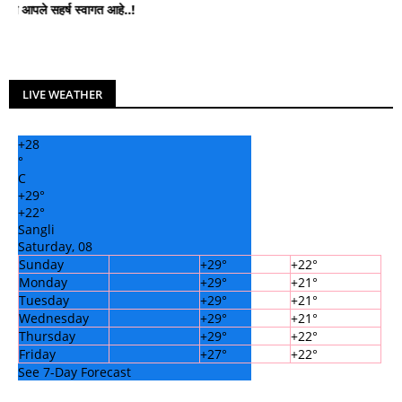
पले सहर्ष स्वागत आहे..!
LIVE WEATHER
+
28
°
C
+
29°
+
22°
Sangli
Saturday, 08
Sunday
+
29°
+
22°
Monday
+
29°
+
21°
Tuesday
+
29°
+
21°
Wednesday
+
29°
+
21°
Thursday
+
29°
+
22°
Friday
+
27°
+
22°
See 7-Day Forecast