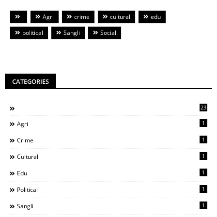
Agri
crime
cultural
edu
political
Sangli
Social
CATEGORIES
23
1
Agri
1
Crime
1
Cultural
1
Edu
1
Political
1
Sangli