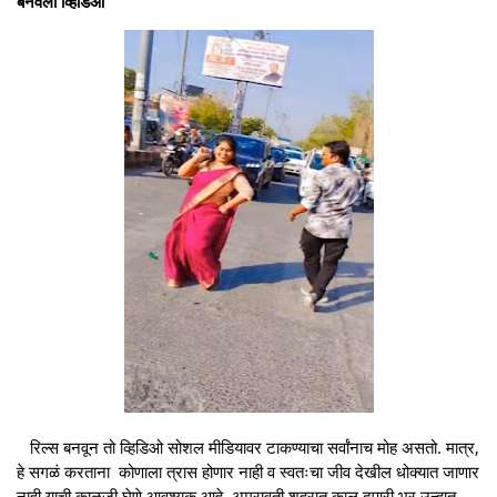
बनवला व्हिडिओ
रिल्स बनवून तो व्हिडिओ सोशल मीडियावर टाकण्याचा सर्वांनाच मोह असतो. मात्र,
हे सगळं करताना कोणाला त्रास होणार नाही व स्वतःचा जीव देखील धोक्यात जाणार
नाही याची काळजी घेणे आवश्यक आहे. अमरावती शहरात काल दुपारी भर उन्हात