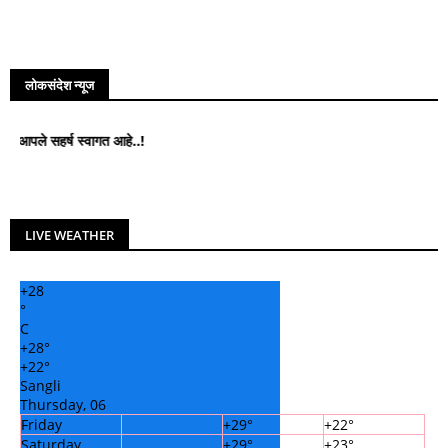
लोकसंदेश न्यूज
सहर्ष स्वागत आहे..!
LIVE WEATHER
+
28
°
C
+
28°
+
22°
Sangli
Thursday, 06
Friday
+
29°
+
22°
Saturday
+
29°
+
23°