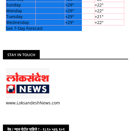
Sunday
+
29°
+
22°
Monday
+
29°
+
22°
Tuesday
+
29°
+
21°
Wednesday
+
29°
+
22°
See 7-Day Forecast
STAY IN TOUCH
www.LoksandeshNews.com
वेब / न्यूज पोर्टल पाहिजे ? - ९८९० ५४६ ९०९