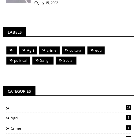
July 15, 2022
LABELS
Agri
crime
cultural
edu
political
Sangli
Social
CATEGORIES
23
1
Agri
1
Crime