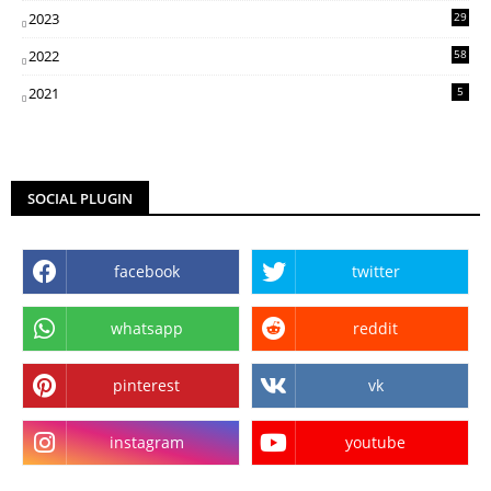
2023
29
3
2022
58
2
2021
5
SOCIAL PLUGIN
facebook
twitter
whatsapp
reddit
pinterest
vk
instagram
youtube