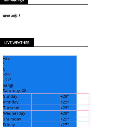
लोकसंदेश न्यूज
लोकसंदेश न्यूज मध्ये आपले सहर
LIVE WEATHER
+
28
°
C
+
29°
+
22°
Sangli
Saturday, 08
Sunday
+
29°
+
22°
Monday
+
29°
+
21°
Tuesday
+
29°
+
21°
Wednesday
+
29°
+
21°
Thursday
+
29°
+
22°
Friday
+
27°
+
22°