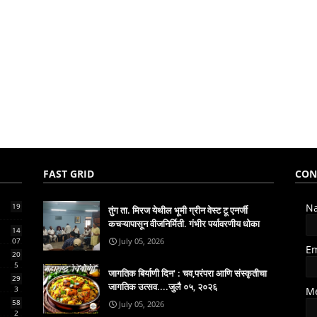
FAST GRID
CON
19
N
तुंग ता. मिरज येथील भूमी ग्रीन वेस्ट टू एनर्जी
कचऱ्यापासून वीजनिर्मिती. गंभीर पर्यावरणीय धोका
14
07
July 05, 2026
E
20
5
जागतिक बिर्याणी दिन' : चव,परंपरा आणि संस्कृतीचा
29
जागतिक उत्सव....जुलै ०५, २०२६
3
M
58
July 05, 2026
2