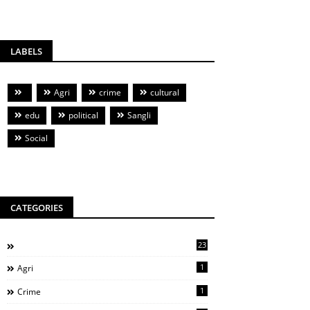
LABELS
Agri
crime
cultural
edu
political
Sangli
Social
CATEGORIES
23
1
Agri
1
Crime