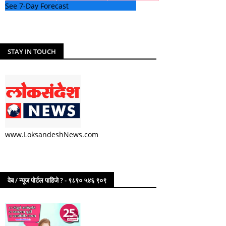
See 7-Day Forecast
STAY IN TOUCH
www.LoksandeshNews.com
वेब / न्यूज पोर्टल पाहिजे ? - ९८९० ५४६ ९०९