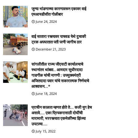
जुन्या भांडणाच्या कारणावरून एकावर वाई
एमआयडीसीत गोळीबार
June 24, 2024
वाई सातारा रस्त्यावर पाचवड येथे दुचाकी
ट्रक अपघातात पती पत्नी जागीच ठार
December 21, 2023
सांगलीतील राज्य जीएसटी कार्यालयाचे
स्थानांतर थांबवा.. आमदार सुधीरदादा
गाडगीळ यांची मागणी : उपमुख्यमंत्री
अजितदादा पवार यांचे सकारात्मक निर्णयाचे
आश्वासन...*
June 18, 2024
प्राचीन काळात म्हणत होते ते... कली युग हेच
असावे.... एका प्रियकरासाठी दोघींची
मारामारी, भररस्त्यात एकमेकींच्या झिंज्या
उपटल्या....
July 15, 2022