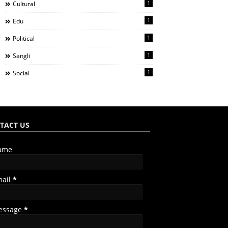
1
Cultural
1
Edu
1
Political
1
Sangli
1
Social
TACT US
ame
mail
*
essage
*