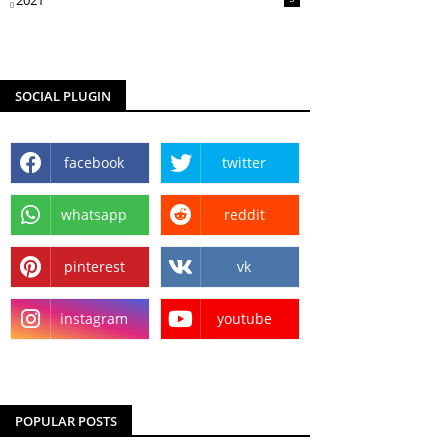
2021
SOCIAL PLUGIN
facebook
twitter
whatsapp
reddit
pinterest
vk
instagram
youtube
POPULAR POSTS