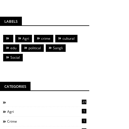
LABELS
Agri
crime
cultural
edu
political
Sangli
Social
CATEGORIES
23
1
Agri
1
Crime