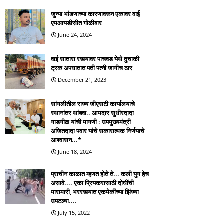
जुन्या भांडणाच्या कारणावरून एकावर वाई
एमआयडीसीत गोळीबार
June 24, 2024
वाई सातारा रस्त्यावर पाचवड येथे दुचाकी
ट्रक अपघातात पती पत्नी जागीच ठार
December 21, 2023
सांगलीतील राज्य जीएसटी कार्यालयाचे
स्थानांतर थांबवा.. आमदार सुधीरदादा
गाडगीळ यांची मागणी : उपमुख्यमंत्री
अजितदादा पवार यांचे सकारात्मक निर्णयाचे
आश्वासन...*
June 18, 2024
प्राचीन काळात म्हणत होते ते... कली युग हेच
असावे.... एका प्रियकरासाठी दोघींची
मारामारी, भररस्त्यात एकमेकींच्या झिंज्या
उपटल्या....
July 15, 2022