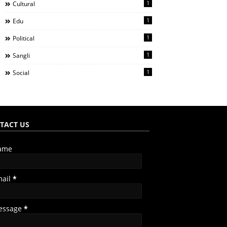
1
Cultural
1
Edu
1
Political
1
Sangli
1
Social
TACT US
ame
mail
*
essage
*