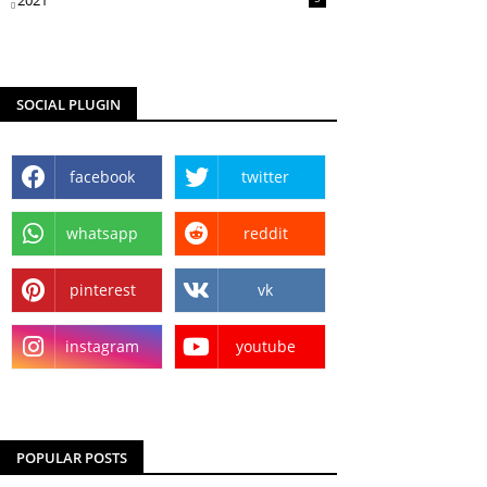
2021
SOCIAL PLUGIN
facebook
twitter
whatsapp
reddit
pinterest
vk
instagram
youtube
POPULAR POSTS