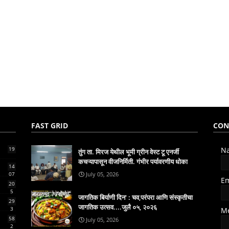
FAST GRID
CON
19
N
तुंग ता. मिरज येथील भूमी ग्रीन वेस्ट टू एनर्जी
कचऱ्यापासून वीजनिर्मिती. गंभीर पर्यावरणीय धोका
14
07
July 05, 2026
E
20
5
जागतिक बिर्याणी दिन' : चव,परंपरा आणि संस्कृतीचा
29
जागतिक उत्सव....जुलै ०५, २०२६
3
M
58
July 05, 2026
2