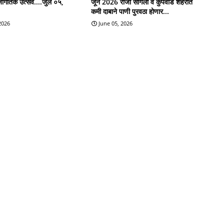
जागतिक उत्सव....जुलै ०५,
जून 2026 रोजी सांगली व कुपवाड शहरात
कमी दाबाने पाणी पुरवठा होणार...
 2026
June 05, 2026