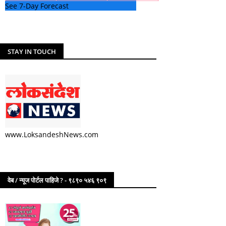
See 7-Day Forecast
STAY IN TOUCH
www.LoksandeshNews.com
वेब / न्यूज पोर्टल पाहिजे ? - ९८९० ५४६ ९०९