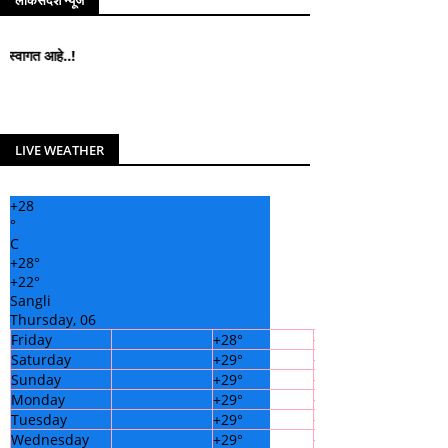
लोकसंदेश न्यूज
.!
LIVE WEATHER
+
28
°
C
+
28°
+
22°
Sangli
Thursday, 06
Friday
+
28°
+
23°
Saturday
+
29°
+
23°
Sunday
+
29°
+
22°
Monday
+
29°
+
22°
Tuesday
+
29°
+
21°
Wednesday
+
29°
+
22°