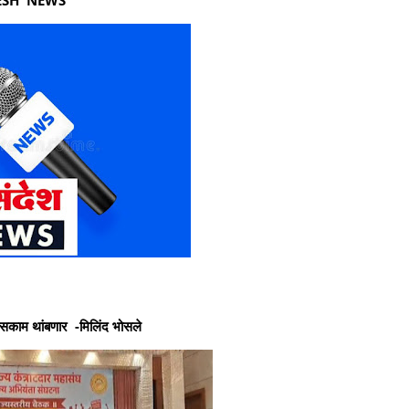
लोकसंदेश न्यूज मध्ये आपले सहर्ष स्वागत आहे.
ासकाम थांबणार -मिलिंद भोसले