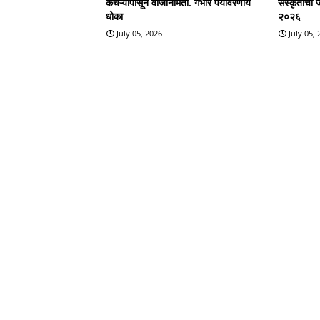
कचऱ्यापासून वीजनिर्मिती. गंभीर पर्यावरणीय
संस्कृतीचा 
धोका
२०२६
July 05, 2026
July 05,