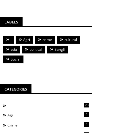
LABELS
Agri
crime
cultural
edu
political
Sangli
Social
CATEGORIES
23
1
Agri
1
Crime