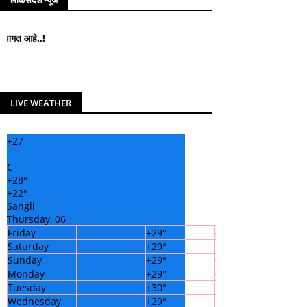
लोकसंदेश न्यूज
े..!
LIVE WEATHER
+
27
°
C
+
28°
+
22°
Sangli
Thursday, 06
Friday
+
29°
+
23°
Saturday
+
29°
+
22°
Sunday
+
29°
+
23°
Monday
+
29°
+
22°
Tuesday
+
30°
+
21°
Wednesday
+
29°
+
21°