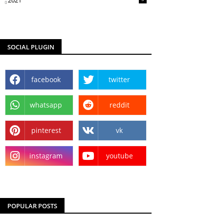
2021
SOCIAL PLUGIN
facebook
twitter
whatsapp
reddit
pinterest
vk
instagram
youtube
POPULAR POSTS