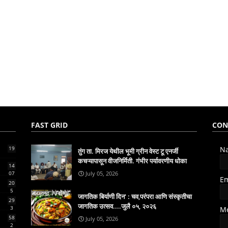
FAST GRID
CON
19
N
तुंग ता. मिरज येथील भूमी ग्रीन वेस्ट टू एनर्जी
कचऱ्यापासून वीजनिर्मिती. गंभीर पर्यावरणीय धोका
14
07
July 05, 2026
E
20
5
जागतिक बिर्याणी दिन' : चव,परंपरा आणि संस्कृतीचा
29
जागतिक उत्सव....जुलै ०५, २०२६
3
M
58
July 05, 2026
2