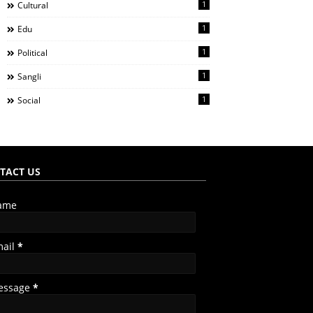
1
Cultural
1
Edu
1
Political
1
Sangli
1
Social
TACT US
ame
mail
*
essage
*