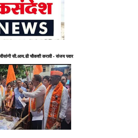
लोकसंदेश न्यूज मध्ये आपले सहर्ष स्वागत आह
फडणवीसांनी सी.आय.डी चौकशी करावी - संजय पवार