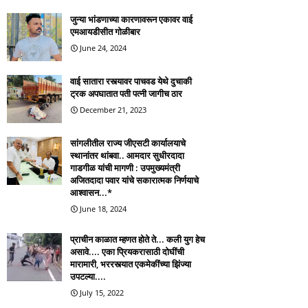
जुन्या भांडणाच्या कारणावरून एकावर वाई
एमआयडीसीत गोळीबार
June 24, 2024
वाई सातारा रस्त्यावर पाचवड येथे दुचाकी
ट्रक अपघातात पती पत्नी जागीच ठार
December 21, 2023
सांगलीतील राज्य जीएसटी कार्यालयाचे
स्थानांतर थांबवा.. आमदार सुधीरदादा
गाडगीळ यांची मागणी : उपमुख्यमंत्री
अजितदादा पवार यांचे सकारात्मक निर्णयाचे
आश्वासन...*
June 18, 2024
प्राचीन काळात म्हणत होते ते... कली युग हेच
असावे.... एका प्रियकरासाठी दोघींची
मारामारी, भररस्त्यात एकमेकींच्या झिंज्या
उपटल्या....
July 15, 2022