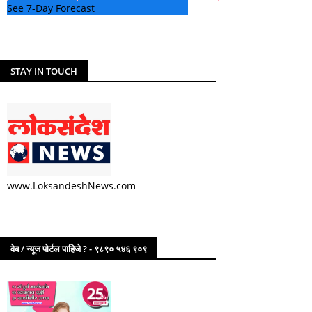
See 7-Day Forecast
STAY IN TOUCH
www.LoksandeshNews.com
वेब / न्यूज पोर्टल पाहिजे ? - ९८९० ५४६ ९०९