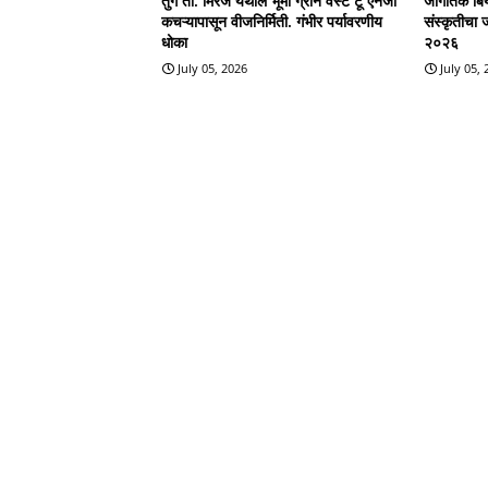
तुंग ता. मिरज येथील भूमी ग्रीन वेस्ट टू एनर्जी
जागतिक बिर्
कचऱ्यापासून वीजनिर्मिती. गंभीर पर्यावरणीय
संस्कृतीचा 
धोका
२०२६
July 05, 2026
July 05,