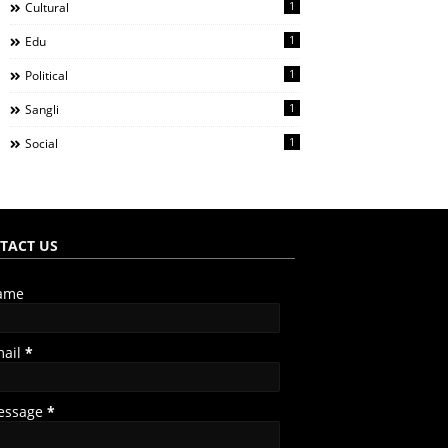
1
Cultural
1
Edu
1
Political
1
Sangli
1
Social
TACT US
ame
mail
*
essage
*