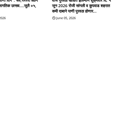
याणी दिन' : चव,परंपरा आणि
वीज पुरवठा खंडित झाल्याने शुक्रवार दि. ५
जागतिक उत्सव....जुलै ०५,
जून 2026 रोजी सांगली व कुपवाड शहरात
कमी दाबाने पाणी पुरवठा होणार...
 2026
June 05, 2026