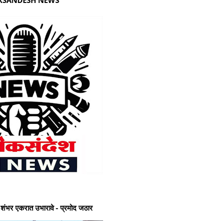
लोकसंदेश न्यूज मध्ये आपले सहर्ष स्वागत आहे
 शंभर एकरात उभारावे - प्रमोद जठार