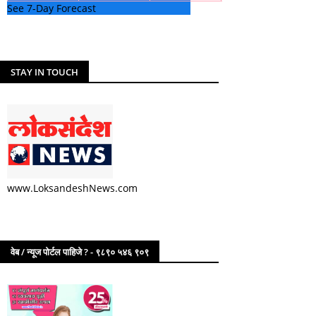
See 7-Day Forecast
STAY IN TOUCH
www.LoksandeshNews.com
वेब / न्यूज पोर्टल पाहिजे ? - ९८९० ५४६ ९०९