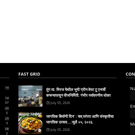
FAST GRID
CON
19
N
तुंग ता. मिरज येथील भूमी ग्रीन वेस्ट टू एनर्जी
कचऱ्यापासून वीजनिर्मिती. गंभीर पर्यावरणीय धोका
14
07
July 05, 2026
E
20
5
जागतिक बिर्याणी दिन' : चव,परंपरा आणि संस्कृतीचा
29
जागतिक उत्सव....जुलै ०५, २०२६
3
M
58
July 05, 2026
2