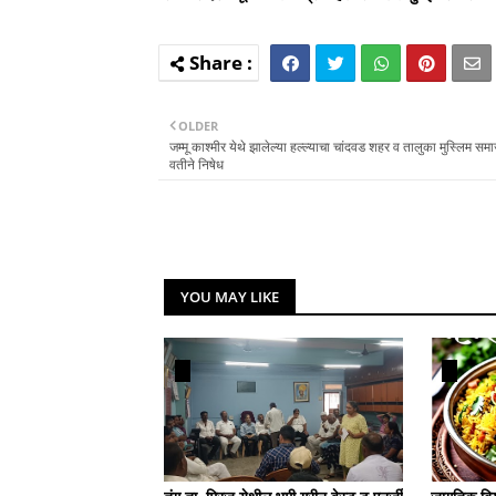
OLDER
जम्मू काश्मीर येथे झालेल्या हल्ल्याचा चांदवड शहर व तालुका मुस्लिम समा
वतीने निषेध
YOU MAY LIKE