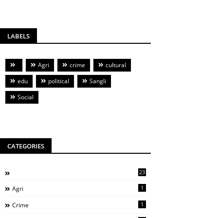
LABELS
Agri
crime
cultural
edu
political
Sangli
Social
CATEGORIES
23
1
Agri
1
Crime