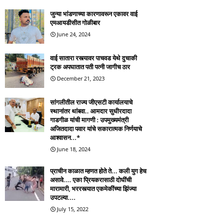
जुन्या भांडणाच्या कारणावरून एकावर वाई
एमआयडीसीत गोळीबार
June 24, 2024
वाई सातारा रस्त्यावर पाचवड येथे दुचाकी
ट्रक अपघातात पती पत्नी जागीच ठार
December 21, 2023
सांगलीतील राज्य जीएसटी कार्यालयाचे
स्थानांतर थांबवा.. आमदार सुधीरदादा
गाडगीळ यांची मागणी : उपमुख्यमंत्री
अजितदादा पवार यांचे सकारात्मक निर्णयाचे
आश्वासन...*
June 18, 2024
प्राचीन काळात म्हणत होते ते... कली युग हेच
असावे.... एका प्रियकरासाठी दोघींची
मारामारी, भररस्त्यात एकमेकींच्या झिंज्या
उपटल्या....
July 15, 2022