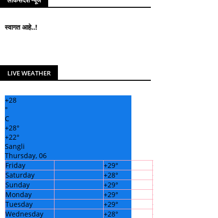
लोकसंदेश न्यूज
..!
LIVE WEATHER
+
28
°
C
+
28°
+
22°
Sangli
Thursday, 06
Friday
+
29°
+
23°
Saturday
+
28°
+
22°
Sunday
+
29°
+
22°
Monday
+
29°
+
21°
Tuesday
+
29°
+
21°
Wednesday
+
28°
+
22°