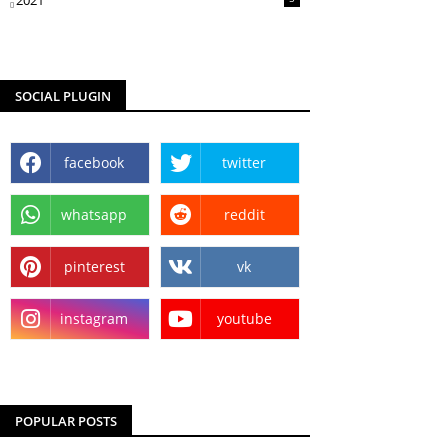
2021
SOCIAL PLUGIN
facebook
twitter
whatsapp
reddit
pinterest
vk
instagram
youtube
POPULAR POSTS