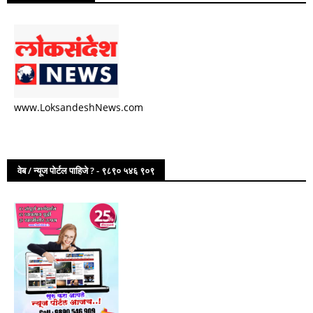
www.LoksandeshNews.com
वेब / न्यूज पोर्टल पाहिजे ? - ९८९० ५४६ ९०९