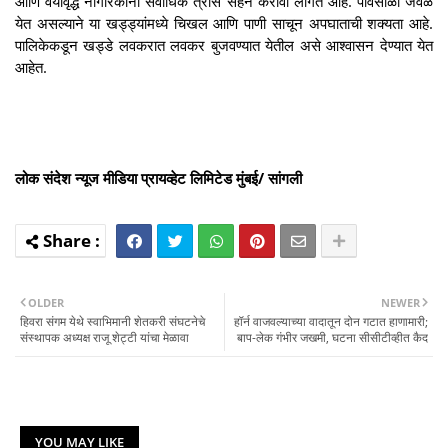
आणि वयोवृद्ध नागरिकांना सर्वाधिक त्रास सहन करावा लागत आहे. पावसाळा जवळ
येत असल्याने या खड्ड्यांमध्ये चिखल आणि पाणी साचून अपघाताची शक्यता आहे.
पालिकेकडून खड्डे लवकरात लवकर बुजवण्यात येतील असे आश्वासन देण्यात येत
आहेत.
लोक संदेश न्यूज मीडिया प्रायव्हेट लिमिटेड मुंबई/ सांगली
OLDER
NEWER
हिवरा संगम येथे स्वाभिमानी शेतकरी संघटनेचे
हॉर्न वाजवल्याच्या वादातून दोन गटात हाणामारी;
संस्थापक अध्यक्ष राजू शेट्टी यांचा मेळावा
बाप-लेक गंभीर जखमी, घटना सीसीटीव्हीत कैद
YOU MAY LIKE