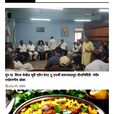
तुंग ता. मिरज येथील भूमी ग्रीन वेस्ट टू एनर्जी कचऱ्यापासून वीजनिर्मिती. गंभीर
पर्यावरणीय धोका
July 05, 2026