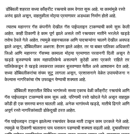
डोंबिवली शहरात सध्या काँक्रीट रस्त्याचे काम वेगात सुरू आहे. या कामांमुळे रस्ते
अरुंद झाले असून, वाहतुकीला मोठ्या प्रमाणावर अडथळा निर्माण होतो आहे.
त्यातच महानगर गॅस कंपनीने देखील गॅस पाईपलाइन टाकण्याची कामे सुरू केली
आहेत. काही ठिकाणी हे काम पूर्ण झाले असले तरी रस्त्यावर मातीने भरलेले खड्डे
तसेच ठेवले गेले आहेत. त्यामुळे वाहनचालक आणि पादचाऱ्यांना चालणे देखील अवघड
झाले असून, डोंबिवलीकर अक्षरश: हैराण झाले आहेत. तर या बाबत पालिका अधिकारी
जिओ आणि महानगर गॅसच्या कामाला मोठ्या प्रमाणात परवानगी दिली असून ते
खड्डे बुजवण्याचे काम महापालिकेचे असल्याने कुठेही अशा प्रकारे राहिले तर
पालिकेकडून ते खड्डे लवकरात लवकर बुजवण्यात येतील असे आश्वासन देत आहे.
सध्या डोंबिवलीकरांचा संयम सुटू लागला असून, प्रशासनाने वेळेत उपाययोजना न
केल्यास नागरिकांचा रोष उफाळून येण्याची शक्यता आहे.
डोंबिवली शहरातील विविध भागांमध्ये सध्या एकाच वेळी काँक्रीट रस्त्यांचे आणि
गॅस पाईपलाइन टाकण्याचे काम सुरू आहे. परिणामी रस्ते खोदले गेले असून वाहतूक
कोंडी ही एक समस्या बनत चालली आहे. अनेक भागांमध्ये खड्डे, मातीचे ढिगारे आणि
अपूर्ण रस्ते नागरिकांसाठी डोकेदुखी ठरत आहेत.
गॅस पाईपलाइन टाकून झालेल्या रस्त्यांवर केवळ माती टाकून काम उरकले गेले आहे.
त्यामुळे या ठिकाणी चालताना पाय घसरून पडण्याची शक्यता वाढली आहे. दुचाकीस्वार