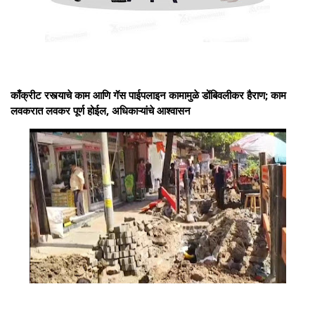
काँक्रीट रस्त्याचे काम आणि गॅस पाईपलाइन कामामुळे डोंबिवलीकर हैराण; काम
लवकरात लवकर पूर्ण होईल, अधिकाऱ्यांचे आश्वासन