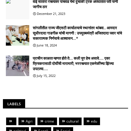
वाई सातारा रस्त्यावर पाचवड येथे दुचाकी ट्रक अपघातात पती पत्नी
जागीच ठार
December 21, 2023
सांगलीतील राज्य जीएसटी कार्यालयाचे स्थानांतर थांबवा.. आमदार
सुधीरदादा गाडगीळ यांची मागणी : उपमुख्यमंत्री अजितदादा पवार यांचे
सकारात्मक निर्णयाचे आश्वासन...*
June 18, 2024
प्राचीन काळात म्हणत होते ते... कली युग हेच असावे.... एका
प्रियकरासाठी दोघींची मारामारी, भररस्त्यात एकमेकींच्या झिंज्या
उपटल्या....
July 15, 2022
LABELS
Agri
crime
cultural
edu
political
Sangli
Social