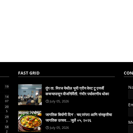
FAST GRID
CON
19
N
तुंग ता. मिरज येथील भूमी ग्रीन वेस्ट टू एनर्जी
कचऱ्यापासून वीजनिर्मिती. गंभीर पर्यावरणीय धोका
14
07
July 05, 2026
E
20
5
जागतिक बिर्याणी दिन' : चव,परंपरा आणि संस्कृतीचा
29
जागतिक उत्सव....जुलै ०५, २०२६
3
M
58
July 05, 2026
2