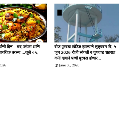
याणी दिन' : चव,परंपरा आणि
वीज पुरवठा खंडित झाल्याने शुक्रवार दि. ५
जागतिक उत्सव....जुलै ०५,
जून 2026 रोजी सांगली व कुपवाड शहरात
कमी दाबाने पाणी पुरवठा होणार...
 2026
June 05, 2026