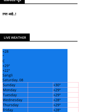
लोकसंदेश न्यूज
लोकसंदेश न्यूज मध्ये आपले सहर्
LIVE WEATHER
+
28
°
C
+
29°
+
22°
Sangli
Saturday, 08
Sunday
+
30°
+
23°
Monday
+
29°
+
22°
Tuesday
+
29°
+
21°
Wednesday
+
28°
+
22°
Thursday
+
29°
+
22°
Friday
+
28°
+
22°