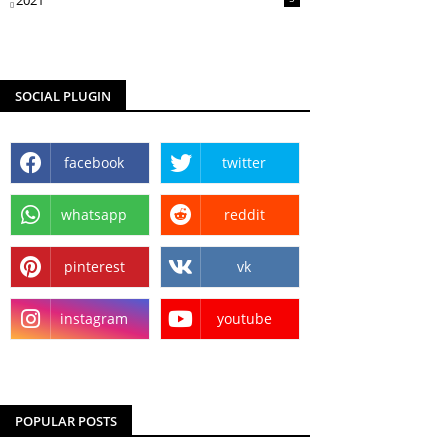
2021
SOCIAL PLUGIN
facebook
twitter
whatsapp
reddit
pinterest
vk
instagram
youtube
POPULAR POSTS