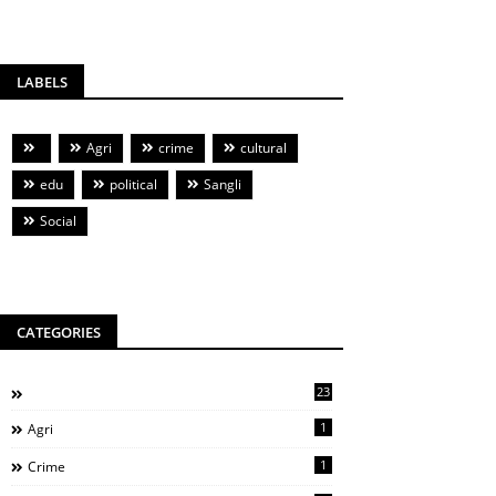
LABELS
Agri
crime
cultural
edu
political
Sangli
Social
CATEGORIES
23
1
Agri
1
Crime