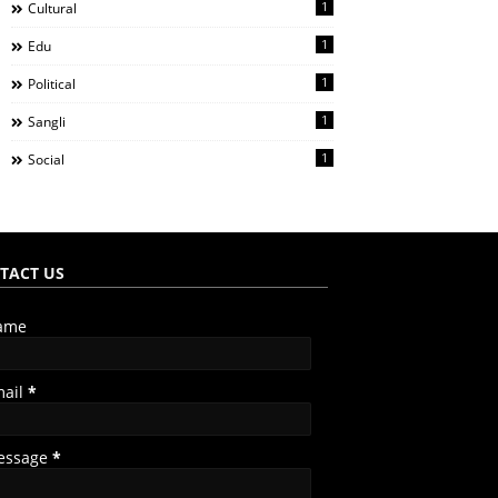
1
Cultural
1
Edu
1
Political
1
Sangli
1
Social
TACT US
ame
mail
*
essage
*