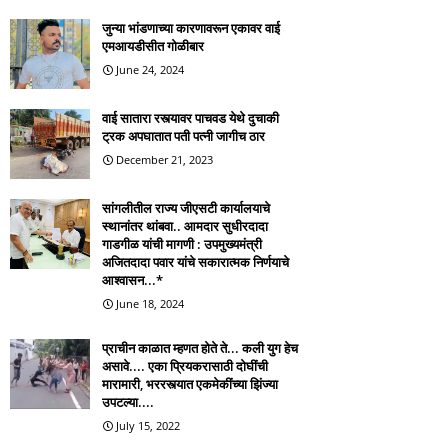
जुन्या भांडणाच्या कारणावरून एकावर वाई
एमआयडीसीत गोळीबार
June 24, 2024
वाई सातारा रस्त्यावर पाचवड येथे दुचाकी
ट्रक अपघातात पती पत्नी जागीच ठार
December 21, 2023
सांगलीतील राज्य जीएसटी कार्यालयाचे
स्थानांतर थांबवा.. आमदार सुधीरदादा
गाडगीळ यांची मागणी : उपमुख्यमंत्री
अजितदादा पवार यांचे सकारात्मक निर्णयाचे
आश्वासन...*
June 18, 2024
प्राचीन काळात म्हणत होते ते... कली युग हेच
असावे.... एका प्रियकरासाठी दोघींची
मारामारी, भररस्त्यात एकमेकींच्या झिंज्या
उपटल्या....
July 15, 2022