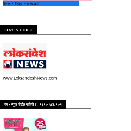
See 7-Day Forecast
STAY IN TOUCH
www.LoksandeshNews.com
वेब / न्यूज पोर्टल पाहिजे ? - ९८९० ५४६ ९०९