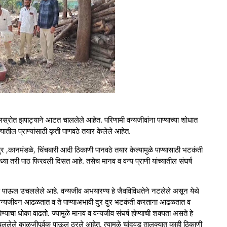
जलस्रोत झपाट्याने आटत चाललेले आहेत. परिणामी वन्यजीवांना पाण्याच्या शोधात
यातील प्राण्यांसाठी कृती पाणवठे तयार केलेले आहेत.
पुर ,कानमंडळे, चिंचबारी आदी ठिकाणी पानवठे तयार केल्यामुळे पाण्यासाठी भटकंती
 सध्या तरी पाठ फिरवली दिसत आहे. तसेच मानव व वन्य प्राणी यांच्यातील संघर्ष
ण पाऊल उचललेले आहे. वन्यजीव अभयारण्य हे जैवविविधतेने नटलेले असून येथे
े वन्यजीवन आढळतात व ते पाण्याअभावी दुर दुर भटकंती करताना आढळतात व
 येण्याचा धोका वाढतो. ज्यामुळे मानव व वन्यजीव संघर्ष होण्याची शक्यता असते हे
 उचललेले काळजीपूर्वक पाऊल ठरले आहेत. त्यामुळे चांदवड तालुक्यात काही ठिकाणी