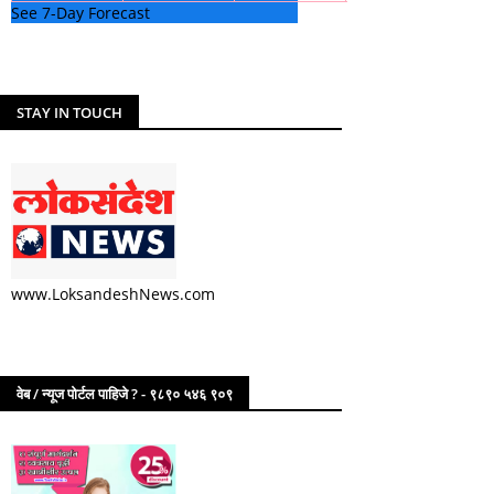
See 7-Day Forecast
STAY IN TOUCH
www.LoksandeshNews.com
वेब / न्यूज पोर्टल पाहिजे ? - ९८९० ५४६ ९०९