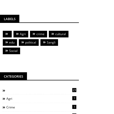
LABELS
Agri
crime
cultural
edu
political
Sangli
Social
CATEGORIES
23
1
Agri
1
Crime