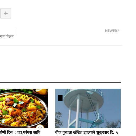
NEWER
्णांना घेऊन
याणी दिन' : चव,परंपरा आणि
वीज पुरवठा खंडित झाल्याने शुक्रवार दि. ५