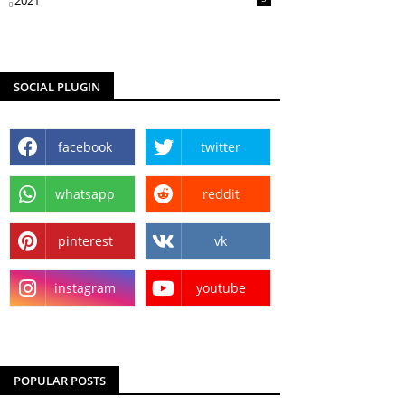
2021
SOCIAL PLUGIN
facebook
twitter
whatsapp
reddit
pinterest
vk
instagram
youtube
POPULAR POSTS