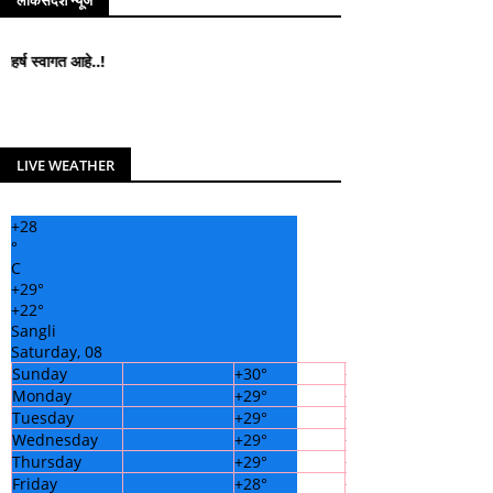
लोकसंदेश न्यूज
 आहे..!
LIVE WEATHER
+
28
°
C
+
29°
+
22°
Sangli
Saturday, 08
Sunday
+
30°
+
22°
Monday
+
29°
+
22°
Tuesday
+
29°
+
21°
Wednesday
+
29°
+
22°
Thursday
+
29°
+
22°
Friday
+
28°
+
22°