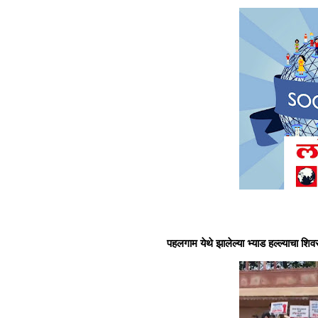
पहलगाम येथे झालेल्या भ्याड हल्ल्याचा शिवसेना य