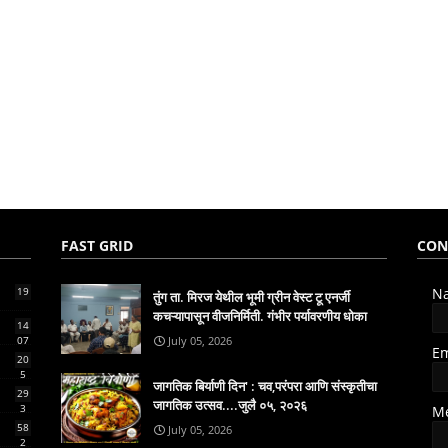
FAST GRID
CON
19
N
तुंग ता. मिरज येथील भूमी ग्रीन वेस्ट टू एनर्जी
कचऱ्यापासून वीजनिर्मिती. गंभीर पर्यावरणीय धोका
14
07
July 05, 2026
E
20
5
जागतिक बिर्याणी दिन' : चव,परंपरा आणि संस्कृतीचा
29
जागतिक उत्सव....जुलै ०५, २०२६
3
M
58
July 05, 2026
2