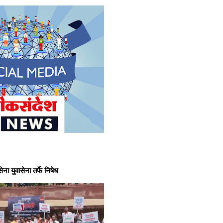
लोकसंदेश न्यूज मध्ये आपले सहर्ष स्वागत
ुवासेना तर्फे निषेध