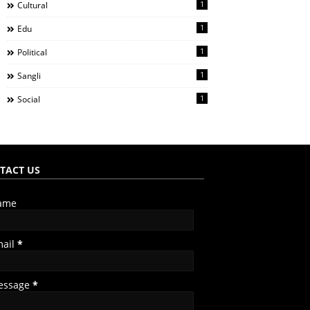
1
Cultural
1
Edu
1
Political
1
Sangli
1
Social
TACT US
ame
mail
*
essage
*