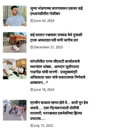
जुन्या भांडणाच्या कारणावरून एकावर वाई
एमआयडीसीत गोळीबार
June 24, 2024
वाई सातारा रस्त्यावर पाचवड येथे दुचाकी
ट्रक अपघातात पती पत्नी जागीच ठार
December 21, 2023
सांगलीतील राज्य जीएसटी कार्यालयाचे
स्थानांतर थांबवा.. आमदार सुधीरदादा
गाडगीळ यांची मागणी : उपमुख्यमंत्री
अजितदादा पवार यांचे सकारात्मक निर्णयाचे
आश्वासन...*
June 18, 2024
प्राचीन काळात म्हणत होते ते... कली युग हेच
असावे.... एका प्रियकरासाठी दोघींची
मारामारी, भररस्त्यात एकमेकींच्या झिंज्या
उपटल्या....
July 15, 2022