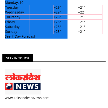
Monday, 10
Tuesday
+
29°
+
21°
Wednesday
+
29°
+
22°
Thursday
+
28°
+
21°
Friday
+
28°
+
21°
Saturday
+
28°
+
21°
Sunday
+
28°
+
21°
See 7-Day Forecast
STAY IN TOUCH
www.LoksandeshNews.com