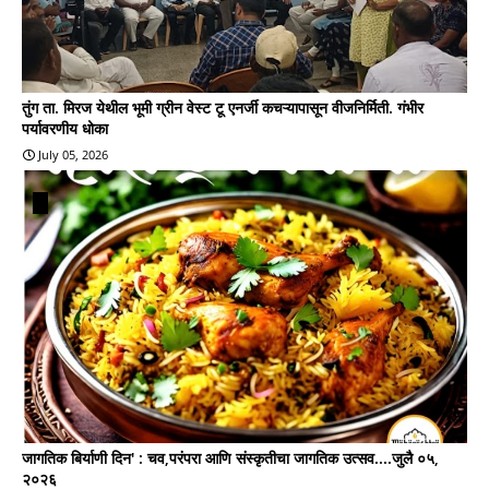
तुंग ता. मिरज येथील भूमी ग्रीन वेस्ट टू एनर्जी कचऱ्यापासून वीजनिर्मिती. गंभीर
पर्यावरणीय धोका
July 05, 2026
जागतिक बिर्याणी दिन' : चव,परंपरा आणि संस्कृतीचा जागतिक उत्सव....जुलै ०५,
२०२६