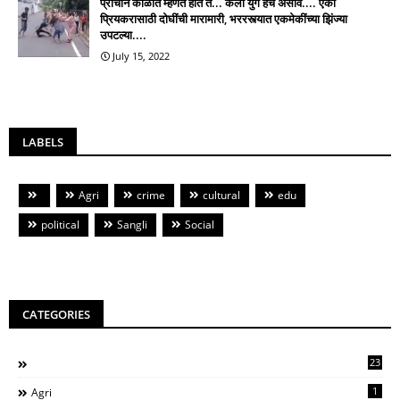
प्राचीन काळात म्हणत होते ते... कली युग हेच असावे.... एका
प्रियकरासाठी दोघींची मारामारी, भररस्त्यात एकमेकींच्या झिंज्या
उपटल्या....
July 15, 2022
LABELS
Agri
crime
cultural
edu
political
Sangli
Social
CATEGORIES
23
1
Agri