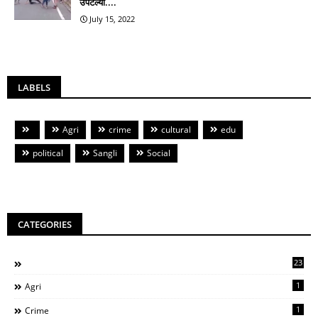
उपटल्या....
July 15, 2022
LABELS
Agri
crime
cultural
edu
political
Sangli
Social
CATEGORIES
23
1
Agri
1
Crime