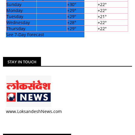
Sunday
+
30°
+
22°
Monday
+
29°
+
22°
Tuesday
+
29°
+
21°
Wednesday
+
28°
+
22°
Thursday
+
29°
+
22°
See 7-Day Forecast
STAY IN TOUCH
www.LoksandeshNews.com