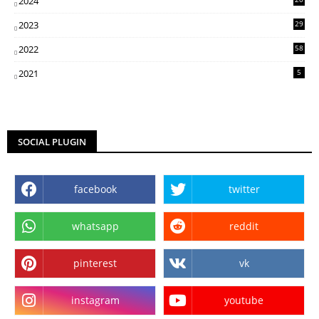
2024
5
2023
29
3
2022
58
2
2021
5
SOCIAL PLUGIN
facebook
twitter
whatsapp
reddit
pinterest
vk
instagram
youtube