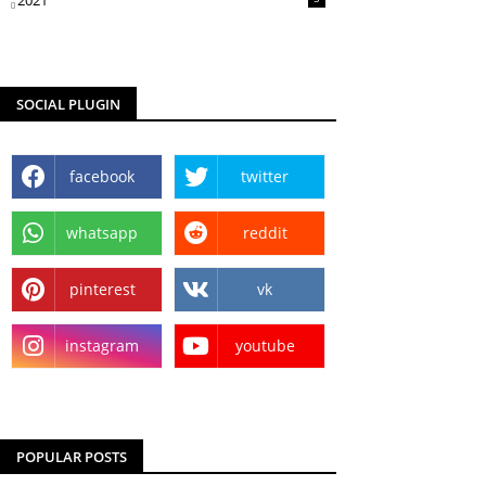
2021
SOCIAL PLUGIN
facebook
twitter
whatsapp
reddit
pinterest
vk
instagram
youtube
POPULAR POSTS