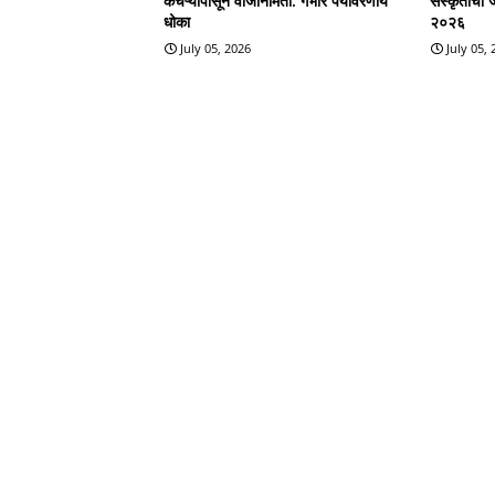
कचऱ्यापासून वीजनिर्मिती. गंभीर पर्यावरणीय
संस्कृतीचा 
धोका
२०२६
July 05, 2026
July 05,