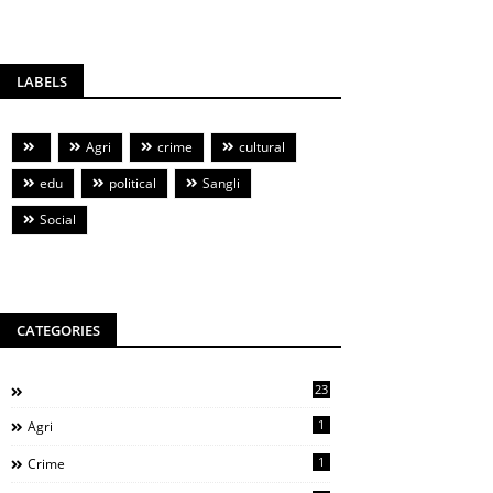
LABELS
Agri
crime
cultural
edu
political
Sangli
Social
CATEGORIES
23
1
Agri
1
Crime