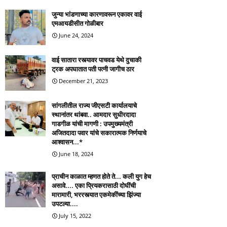
जुन्या भांडणाच्या कारणावरून एकावर वाई
एमआयडीसीत गोळीबार
June 24, 2024
वाई सातारा रस्त्यावर पाचवड येथे दुचाकी
ट्रक अपघातात पती पत्नी जागीच ठार
December 21, 2023
सांगलीतील राज्य जीएसटी कार्यालयाचे
स्थानांतर थांबवा.. आमदार सुधीरदादा
गाडगीळ यांची मागणी : उपमुख्यमंत्री
अजितदादा पवार यांचे सकारात्मक निर्णयाचे
आश्वासन...*
June 18, 2024
प्राचीन काळात म्हणत होते ते... कली युग हेच
असावे.... एका प्रियकरासाठी दोघींची
मारामारी, भररस्त्यात एकमेकींच्या झिंज्या
उपटल्या....
July 15, 2022