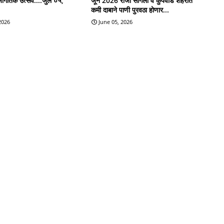
जागतिक उत्सव....जुलै ०५,
जून 2026 रोजी सांगली व कुपवाड शहरात
कमी दाबाने पाणी पुरवठा होणार...
 2026
June 05, 2026