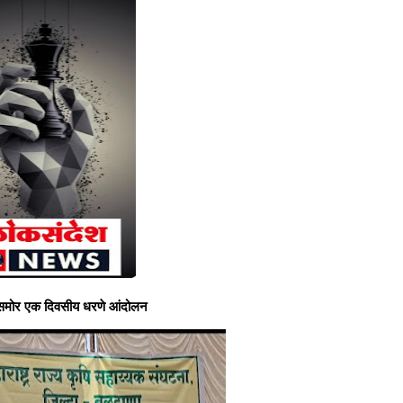
यासमोर एक दिवसीय धरणे आंदोलन