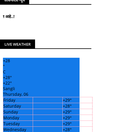
लोकसंदेश न्यूज
लोकसंदेश न्यूज मध्ये आपले सहर्
LIVE WEATHER
+
28
°
C
+
28°
+
22°
Sangli
Thursday, 06
Friday
+
29°
+
23°
Saturday
+
28°
+
22°
Sunday
+
29°
+
22°
Monday
+
29°
+
21°
Tuesday
+
29°
+
21°
Wednesday
+
28°
+
22°