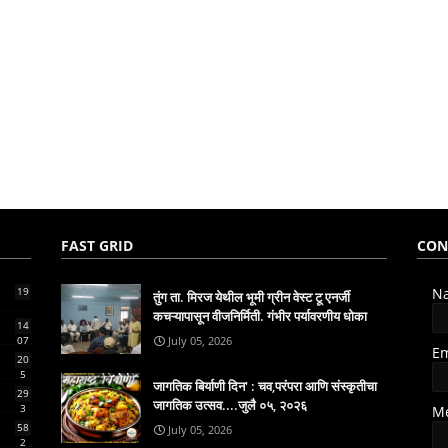
FAST GRID
CON
19
N
तुंग ता. मिरज येथील भूमी ग्रीन वेस्ट टू एनर्जी
कचऱ्यापासून वीजनिर्मिती. गंभीर पर्यावरणीय धोका
14
07
July 05, 2026
E
20
5
जागतिक बिर्याणी दिन' : चव,परंपरा आणि संस्कृतीचा
29
जागतिक उत्सव....जुलै ०५, २०२६
3
M
58
July 05, 2026
2