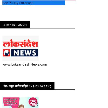
See 7-Day Forecast
STAY IN TOUCH
www.LoksandeshNews.com
वेब / न्यूज पोर्टल पाहिजे ? - ९८९० ५४६ ९०९