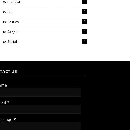
1
Cultural
1
Edu
1
Political
1
Sangli
1
Social
TACT US
ame
mail
*
essage
*