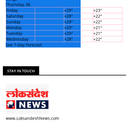
Thursday, 06
Friday
+
29°
+
23°
Saturday
+
28°
+
22°
Sunday
+
29°
+
22°
Monday
+
29°
+
21°
Tuesday
+
29°
+
21°
Wednesday
+
28°
+
22°
See 7-Day Forecast
STAY IN TOUCH
www.LoksandeshNews.com