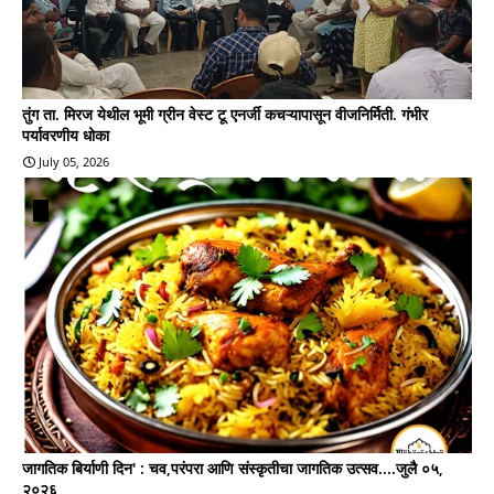
तुंग ता. मिरज येथील भूमी ग्रीन वेस्ट टू एनर्जी कचऱ्यापासून वीजनिर्मिती. गंभीर
पर्यावरणीय धोका
July 05, 2026
जागतिक बिर्याणी दिन' : चव,परंपरा आणि संस्कृतीचा जागतिक उत्सव....जुलै ०५,
२०२६