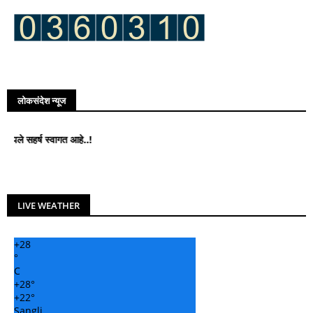
लोकसंदेश न्यूज
्ष स्वागत आहे..!
LIVE WEATHER
+
28
°
C
+
28°
+
22°
Sangli