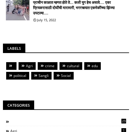
प्राचीन काळात म्हणत होते ते... कली युग हेच असावे.... एका
प्रियकरासाठी दोघींची मारामारी, भररस्त्यात एकमेकींच्या झिंज्या
उपटल्या....
July 15, 2022
LABELS
Agri
crime
cultural
edu
political
Sangli
Social
CATEGORIES
23
1
Agri