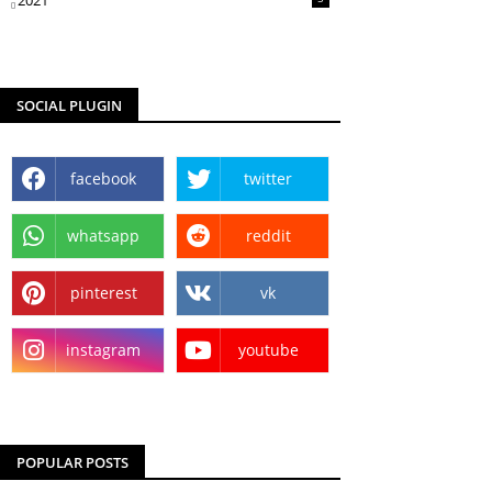
2021
SOCIAL PLUGIN
facebook
twitter
whatsapp
reddit
pinterest
vk
instagram
youtube
POPULAR POSTS