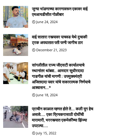
जुन्या भांडणाच्या कारणावरून एकावर वाई
एमआयडीसीत गोळीबार
June 24, 2024
वाई सातारा रस्त्यावर पाचवड येथे दुचाकी
ट्रक अपघातात पती पत्नी जागीच ठार
December 21, 2023
सांगलीतील राज्य जीएसटी कार्यालयाचे
स्थानांतर थांबवा.. आमदार सुधीरदादा
गाडगीळ यांची मागणी : उपमुख्यमंत्री
अजितदादा पवार यांचे सकारात्मक निर्णयाचे
आश्वासन...*
June 18, 2024
प्राचीन काळात म्हणत होते ते... कली युग हेच
असावे.... एका प्रियकरासाठी दोघींची
मारामारी, भररस्त्यात एकमेकींच्या झिंज्या
उपटल्या....
July 15, 2022