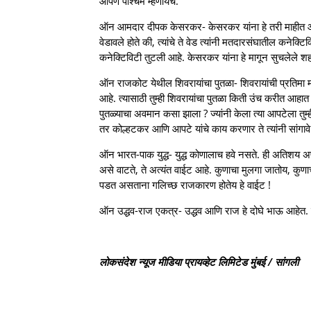
आपण पश्चिम म्हणायचे.
ऑन आमदार दीपक केसरकर- केसरकर यांना हे तरी माहीत आहे
वेडावले होते की, त्यांचे ते वेड त्यांनी मतदारसंघातील कनेक्
कनेक्टिविटी तुटली आहे. केसरकर यांना हे मागून सुचलेले 
ऑन राजकोट येथील शिवरायांचा पुतळा- शिवरायांची प्रतिमा 
आहे. त्यासाठी तुम्ही शिवरायांचा पुतळा किती उंच करीत आहात
पुतळ्याचा अवमान कसा झाला ? ज्यांनी केला त्या आपटेला तुम्
तर कोल्हटकर आणि आपटे यांचे काय करणार ते त्यांनी सांगावे
ऑन भारत-पाक युद्ध- युद्ध कोणालाच हवे नसते. ही अतिशय अपर
असे वाटते, ते अत्यंत वाईट आहे. कुणाचा मुलगा जातोय, कुणा
पडत असताना गलिच्छ राजकारण होतेय हे वाईट !
ऑन उद्धव-राज एकत्र- उद्धव आणि राज हे दोघे भाऊ आहेत. कु
लोकसंदेश न्यूज मीडिया प्रायव्हेट लिमिटेड मुंबई / सांगली