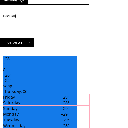
लोकसंदेश न्यूज
लोकसंदेश न्यूज मध्ये आपले सहर्
LIVE WEATHER
+
28
°
C
+
28°
+
22°
Sangli
Thursday, 06
Friday
+
29°
+
23°
Saturday
+
28°
+
22°
Sunday
+
29°
+
22°
Monday
+
29°
+
21°
Tuesday
+
29°
+
21°
Wednesday
+
28°
+
22°