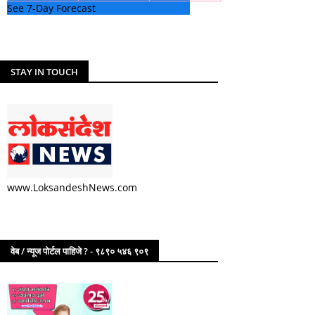
See 7-Day Forecast
STAY IN TOUCH
www.LoksandeshNews.com
वेब / न्यूज पोर्टल पाहिजे ? - ९८९० ५४६ ९०९