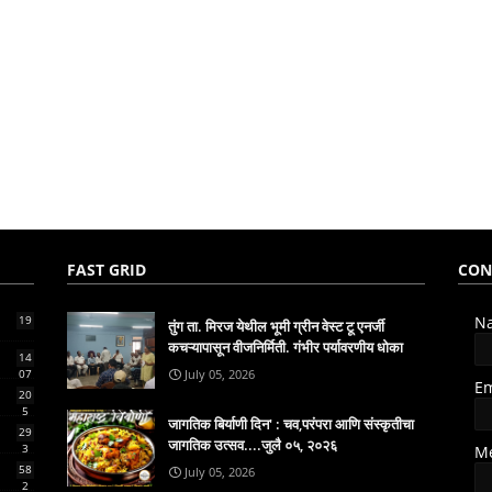
FAST GRID
CON
19
N
तुंग ता. मिरज येथील भूमी ग्रीन वेस्ट टू एनर्जी
कचऱ्यापासून वीजनिर्मिती. गंभीर पर्यावरणीय धोका
14
07
July 05, 2026
E
20
5
जागतिक बिर्याणी दिन' : चव,परंपरा आणि संस्कृतीचा
29
जागतिक उत्सव....जुलै ०५, २०२६
3
M
58
July 05, 2026
2