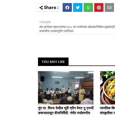
OLDER
संत ज्ञानेश्वर महाराजांच्या ७५० व्या जन्मोत्सव सोहळ्यानिम्मित मुख्यमंत्री द
फडणवीस अलंकापुरीत उपस्थित
YOU MAY LIKE
तुंग ता. मिरज येथील भूमी ग्रीन वेस्ट टू एनर्जी
जागतिक बिर्
कचऱ्यापासून वीजनिर्मिती. गंभीर पर्यावरणीय
संस्कृतीचा 