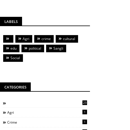
LABELS
Agri
crime
cultural
edu
political
Sangli
Social
CATEGORIES
23
1
Agri
1
Crime