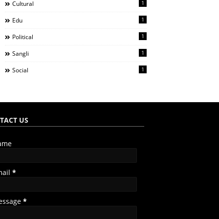
1
Cultural
1
Edu
1
Political
1
Sangli
1
Social
TACT US
ame
mail
*
essage
*