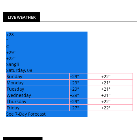
LIVE WEATHER
+
28
°
C
+
29°
+
22°
Sangli
Saturday, 08
Sunday
+
29°
+
22°
Monday
+
29°
+
21°
Tuesday
+
29°
+
21°
Wednesday
+
29°
+
21°
Thursday
+
29°
+
22°
Friday
+
27°
+
22°
See 7-Day Forecast