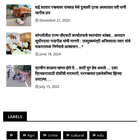
वाई सातारा रस्त्यावर पाचवड येथे दुचाकी ट्रक अपघातात पती पत्नी
जागीच ठार
December 21, 2023
सांगलीतील राज्य जीएसटी कार्यालयाचे स्थानांतर थांबवा.. आमदार
सुधीरदादा गाडगीळ यांची मागणी : उपमुख्यमंत्री अजितदादा पवार यांचे
सकारात्मक निर्णयाचे आश्वासन...*
June 18, 2024
प्राचीन काळात म्हणत होते ते... कली युग हेच असावे.... एका
प्रियकरासाठी दोघींची मारामारी, भररस्त्यात एकमेकींच्या झिंज्या
उपटल्या....
July 15, 2022
LABELS
Agri
crime
cultural
edu