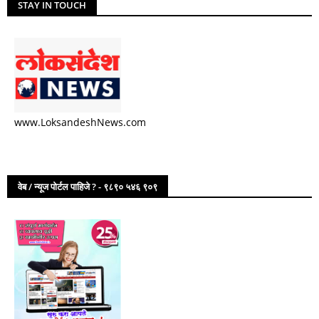
STAY IN TOUCH
www.LoksandeshNews.com
वेब / न्यूज पोर्टल पाहिजे ? - ९८९० ५४६ ९०९