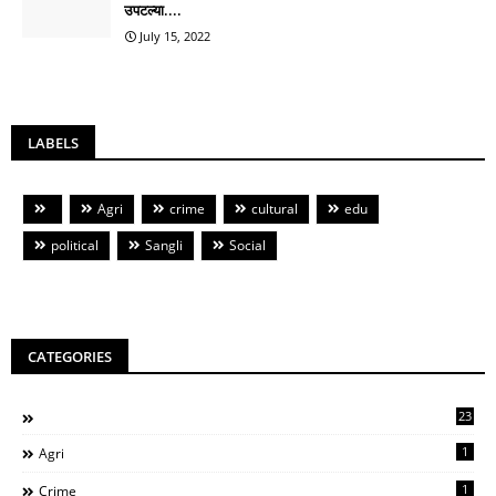
उपटल्या....
July 15, 2022
LABELS
Agri
crime
cultural
edu
political
Sangli
Social
CATEGORIES
23
1
Agri
1
Crime