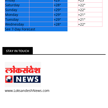
Friday
+
29°
+
23°
Saturday
+
28°
+
22°
Sunday
+
29°
+
22°
Monday
+
29°
+
21°
Tuesday
+
29°
+
21°
Wednesday
+
28°
+
22°
See 7-Day Forecast
STAY IN TOUCH
www.LoksandeshNews.com