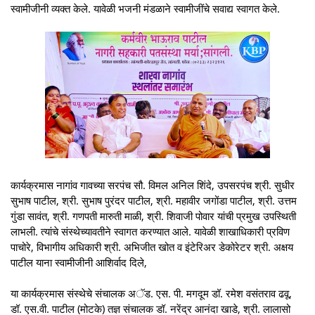
स्वामीजीनी व्यक्त केले. यावेळी भजनी मंडळाने स्वामीजींचे सवाद्य स्वागत केले.
कार्यक्रमास नागांव गावच्या सरपंच सौ. विमल अनिल शिंदे, उपसरपंच श्री. सुधीर
सुभाष पाटील, श्री. सुभाष पुरंदर पाटील, श्री. महावीर जगोंडा पाटील, श्री. उत्तम
गुंडा सावंत, श्री. गणपती मारुती माळी, श्री. शिवाजी पोवार यांची प्रमुख उपस्थिती
लाभली. त्यांचे संस्थेच्यावतीने स्वागत करण्यात आले. यावेळी शाखाधिकारी प्रविण
पाचोरे, विभागीय अधिकारी श्री. अभिजीत खोत व इंटेरिअर डेकोरेटर श्री. अक्षय
पाटील याना स्वामीजीनी आशिर्वाद दिले,
या कार्यक्रमास संस्थेचे संचालक अॅड. एस. पी. मगदूम डॉ. रमेश वसंतराव ढवू,
डॉ. एस.वी. पाटील (मोटके) तज्ञ संचालक डॉ. नरेंद्र आनंदा खाडे, श्री. लालासो